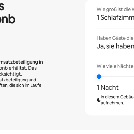
s
Wie groß ist die
bnb
1 Schlafzim
Haben Gäste die U
Ja, sie haben
msatzbeteiligung in
Wie viele Nächte
bnb erhältst. Das
cksichtigt.
atzbeteiligung und
en, die sich im Laufe
1 Nacht
In diesem Gebäud
aufnehmen.