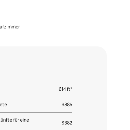
lafzimmer
614 ft²
ete
$885
ünfte für eine
$382