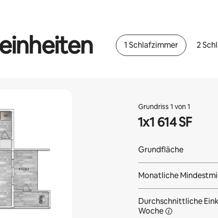
einheiten
1 Schlafzimmer
2 Sch
Grundriss 1 von 1
1x1 614 SF
Grundfläche
Monatliche Mindestmi
Durchschnittliche Eink
Woche