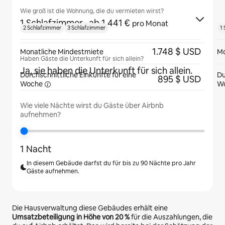
Wie groß ist die Wohnung, die du vermieten wirst?
1 Schlafzimmer
· ab 1.441 €
pro Monat
2 Schlafzimmer
3 Schlafzimmer
1
1.748 $ USD
Monatliche Mindestmiete
Mo
Haben Gäste die Unterkunft für sich allein?
Ja, sie haben die Unterkunft für sich allein.
Durchschnittliche Einkünfte für eine
Du
895 $ USD
Woche
W
Wie viele Nächte wirst du Gäste über Airbnb
aufnehmen?
1 Nacht
In diesem Gebäude darfst du für bis zu 90 Nächte pro Jahr
Gäste aufnehmen.
Die Hausverwaltung diese Gebäudes erhält eine
Umsatzbeteiligung in Höhe von
20 %
für die Auszahlungen, die