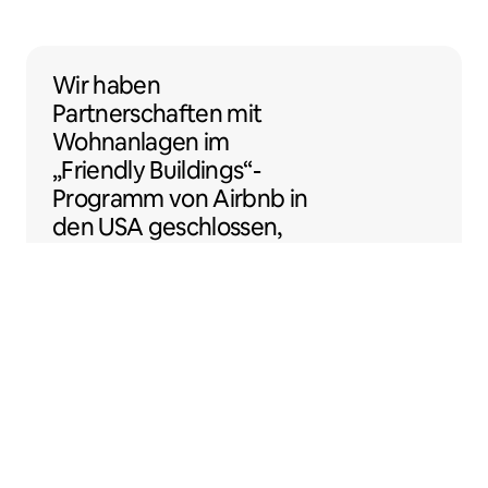
Wir haben Partnerschaften mit Wohnanlage
Wir haben
Partnerschaften
mit
Wohnanlagen
im
„Friendly Buildings“-
Programm von Airbnb in
den USA geschlossen,
damit du noch einfacher
als Gastgeber:in loslegen
kannst.
Sentral Apartments
Denver, Colorado, USA