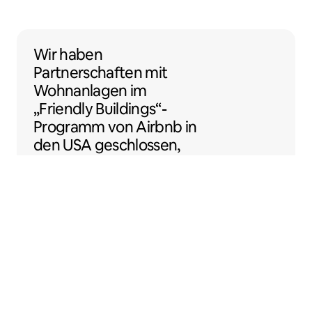
Wir haben Partnerschaften mit Wohnanlage
Wir haben
Partnerschaften
mit
Wohnanlagen
im
„Friendly Buildings“-
Programm von Airbnb in
den USA geschlossen,
damit du noch einfacher
als Gastgeber:in loslegen
kannst.
Sentral Apartments
Denver, Colorado, USA