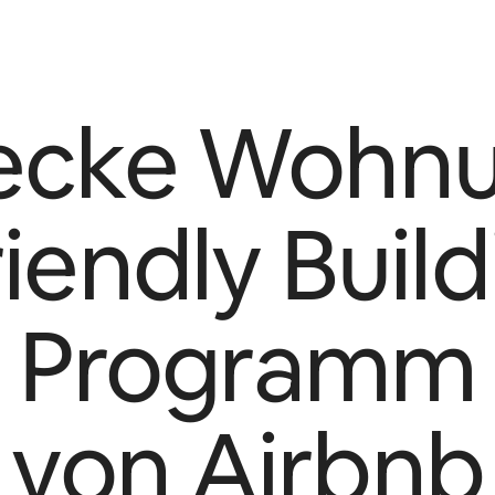
ecke Wohn
riendly Build
Programm
von Airbnb