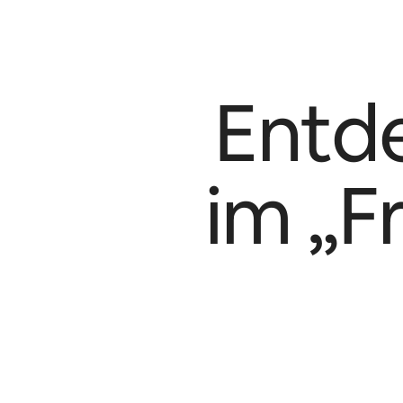
Entd
im „F