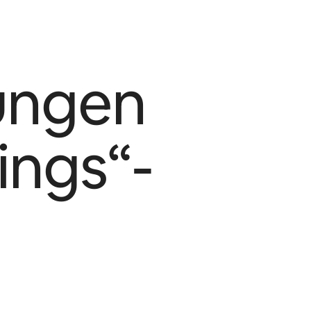
ungen
ings“-