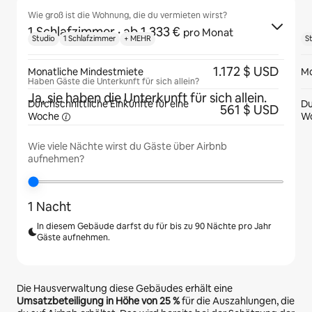
Wie groß ist die Wohnung, die du vermieten wirst?
1 Schlafzimmer
· ab 1.333 €
pro Monat
Studio
1 Schlafzimmer
+ MEHR
S
1.172 $ USD
Monatliche Mindestmiete
Mo
Haben Gäste die Unterkunft für sich allein?
Ja, sie haben die Unterkunft für sich allein.
Durchschnittliche Einkünfte für eine
Du
561 $ USD
Woche
W
Wie viele Nächte wirst du Gäste über Airbnb
aufnehmen?
1 Nacht
In diesem Gebäude darfst du für bis zu 90 Nächte pro Jahr
Gäste aufnehmen.
Die Hausverwaltung diese Gebäudes erhält eine
Umsatzbeteiligung in Höhe von
25 %
für die Auszahlungen, die