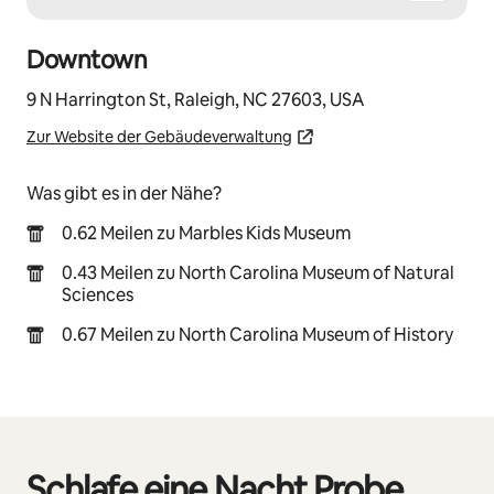
Downtown
9 N Harrington St, Raleigh, NC 27603, USA
Zur Website der Gebäudeverwaltung
Was gibt es in der Nähe?
0.62 Meilen zu Marbles Kids Museum
0.43 Meilen zu North Carolina Museum of Natural
Sciences
0.67 Meilen zu North Carolina Museum of History
Schlafe eine Nacht Probe,
0 von 0 Artikeln