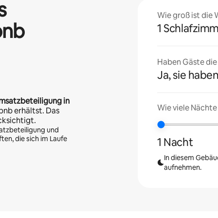
s
Wie groß ist die
bnb
1 Schlafzim
Haben Gäste die U
Ja, sie haben
msatzbeteiligung in
Wie viele Nächte
bnb erhältst. Das
cksichtigt.
atzbeteiligung und
en, die sich im Laufe
1 Nacht
In diesem Gebäud
aufnehmen.