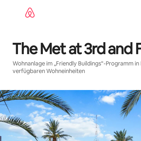
Zu
Inhalten
springen
The Met at 3rd and F
Wohnanlage im „Friendly Buildings“-Programm in 
verfügbaren Wohneinheiten