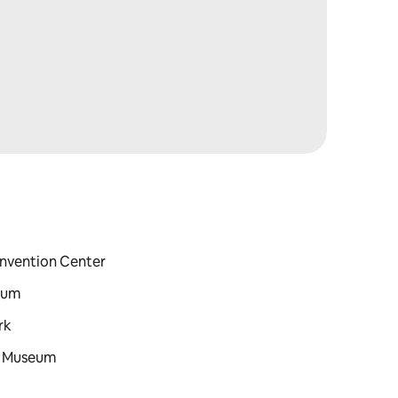
d
onvention Center
eum
rk
rt Museum