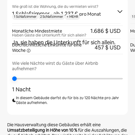
Wie groß ist die Wohnung, die du vermieten wirst?
1 Schlafzimmer
· ab 1.237 €
pro Monat
1 Schlafzimmer
2 Schlafzimmer
+ MEHR
1
1.686 $ USD
Monatliche Mindestmiete
Mo
Haben Gäste die Unterkunft für sich allein?
Ja, sie haben die Unterkunft für sich allein.
Durchschnittliche Einkünfte für eine
Du
457 $ USD
Woche
W
Wie viele Nächte wirst du Gäste über Airbnb
aufnehmen?
1 Nacht
In diesem Gebäude darfst du für bis zu 120 Nächte pro Jahr
Gäste aufnehmen.
Die Hausverwaltung diese Gebäudes erhält eine
Umsatzbeteiligung in Höhe von
10 %
für die Auszahlungen, die