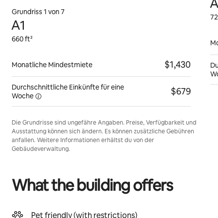
A
Grundriss 1 von 7
72
A1
660 ft²
Mo
$1,430
Monatliche Mindestmiete
Du
W
Durchschnittliche Einkünfte für eine
$679
Woche
Die Grundrisse sind ungefähre Angaben. Preise, Verfügbarkeit und
Ausstattung können sich ändern. Es können zusätzliche Gebühren
anfallen. Weitere Informationen erhältst du von der
Gebäudeverwaltung.
What the building offers
Pet friendly (with restrictions)