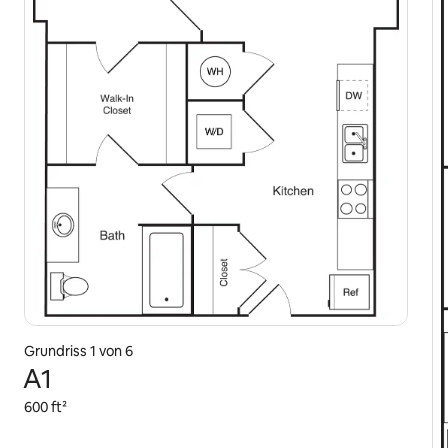
Grundriss 1 von 6
A1
600 ft²