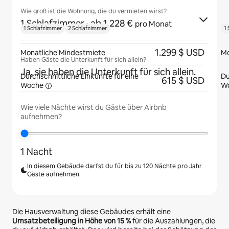
Wie groß ist die Wohnung, die du vermieten wirst?
1 Schlafzimmer
· ab 1.228 €
pro Monat
1 Schlafzimmer
2 Schlafzimmer
1
1.299 $ USD
Monatliche Mindestmiete
Mo
Haben Gäste die Unterkunft für sich allein?
Ja, sie haben die Unterkunft für sich allein.
Durchschnittliche Einkünfte für eine
Du
615 $ USD
Woche
W
Wie viele Nächte wirst du Gäste über Airbnb
aufnehmen?
1 Nacht
In diesem Gebäude darfst du für bis zu 120 Nächte pro Jahr
Gäste aufnehmen.
Die Hausverwaltung diese Gebäudes erhält eine
Umsatzbeteiligung in Höhe von
15 %
für die Auszahlungen, die