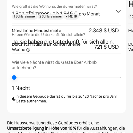
H
Wie groß ist die Wohnung, die du vermieten wirst?
1 Schlafzimmer
· ab 1.946 €
pro Monat
1 Schlafzimmer
2 Schlafzimmer
+ MEHR
1
2.348 $ USD
Monatliche Mindestmiete
Mo
Haben Gäste die Unterkunft für sich allein?
Ja, sie haben die Unterkunft für sich allein.
Durchschnittliche Einkünfte für eine
Du
721 $ USD
Woche
W
Wie viele Nächte wirst du Gäste über Airbnb
aufnehmen?
1 Nacht
In diesem Gebäude darfst du für bis zu 120 Nächte pro Jahr
Gäste aufnehmen.
Die Hausverwaltung diese Gebäudes erhält eine
Umsatzbeteiligung in Höhe von
10 %
für die Auszahlungen, die