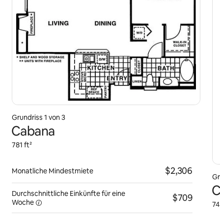
Grundriss 1 von 3
Cabana
781 ft²
$2,306
Monatliche Mindestmiete
Gr
C
Durchschnittliche Einkünfte für eine
$709
Woche
74