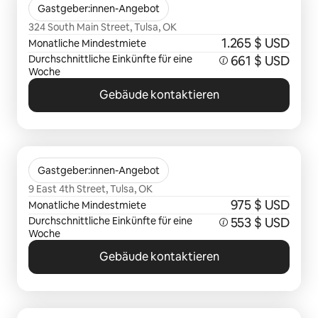
The Palace Apartments
Gastgeber:innen-Angebot
324 South Main Street, Tulsa, OK
1.265 $ USD
Monatliche Mindestmiete
Durchschnittliche Einkünfte für eine
661 $ USD
Woche
Gebäude kontaktieren
0 von 0 Artikeln
The Reunion Building
Gastgeber:innen-Angebot
9 East 4th Street, Tulsa, OK
975 $ USD
Monatliche Mindestmiete
Durchschnittliche Einkünfte für eine
553 $ USD
Woche
Gebäude kontaktieren
0 von 0 Artikeln