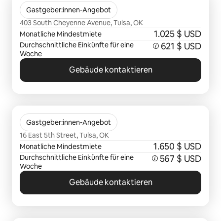
The Adams Apartments
Gastgeber:innen-Angebot
403 South Cheyenne Avenue, Tulsa, OK
1.025 $ USD
Monatliche Mindestmiete
Durchschnittliche Einkünfte für eine
621 $ USD
Woche
Gebäude kontaktieren
0 von 0 Artikeln
Vandever Lofts
Gastgeber:innen-Angebot
16 East 5th Street, Tulsa, OK
1.650 $ USD
Monatliche Mindestmiete
Durchschnittliche Einkünfte für eine
567 $ USD
Woche
Gebäude kontaktieren