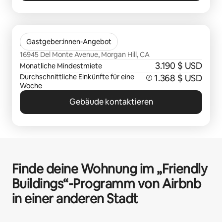
0 von 0 Artikeln
Monte Vista
Gastgeber:innen-Angebot
16945 Del Monte Avenue, Morgan Hill, CA
3.190 $ USD
Monatliche Mindestmiete
Durchschnittliche Einkünfte für eine
1.368 $ USD
Woche
Gebäude kontaktieren
Finde deine Wohnung im „Friendly
Buildings“-Programm von Airbnb
in einer anderen Stadt