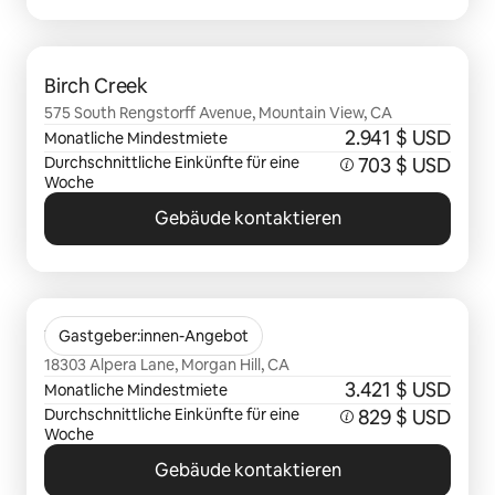
0 von 0 Artikeln
Birch Creek
575 South Rengstorff Avenue, Mountain View, CA
2.941 $ USD
Monatliche Mindestmiete
Durchschnittliche Einkünfte für eine
703 $ USD
Woche
Gebäude kontaktieren
0 von 0 Artikeln
Vida at Morgan Hill
Gastgeber:innen-Angebot
18303 Alpera Lane, Morgan Hill, CA
3.421 $ USD
Monatliche Mindestmiete
Durchschnittliche Einkünfte für eine
829 $ USD
Woche
Gebäude kontaktieren