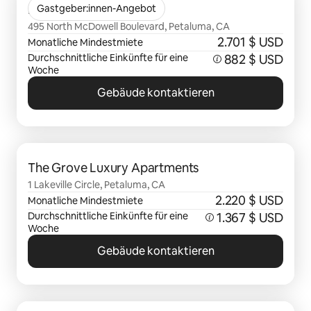
Haven at Deer Creek
Gastgeber:innen-Angebot
495 North McDowell Boulevard, Petaluma, CA
2.701 $ USD
Monatliche Mindestmiete
Durchschnittliche Einkünfte für eine
882 $ USD
Woche
Gebäude kontaktieren
0 von 0 Artikeln
The Grove Luxury Apartments
1 Lakeville Circle, Petaluma, CA
2.220 $ USD
Monatliche Mindestmiete
Durchschnittliche Einkünfte für eine
1.367 $ USD
Woche
Gebäude kontaktieren
0 von 0 Artikeln