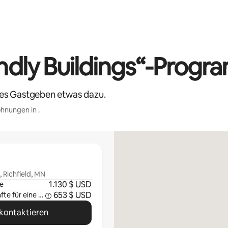
dly Buildings“-Progr
hes Gastgeben etwas dazu.
hnungen in .
 Richfield, MN
1.130 $ USD
e
653 $ USD
Durchschnittliche Einkünfte für eine Woche
kontaktieren