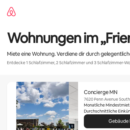
Zu
Inhalten
springen
Wohnungen im „Frien
Miete eine Wohnung. Verdiene dir durch gelegentlic
Entdecke 1 Schlafzimmer, 2 Schlafzimmer und 3 Schlafzimmer-Wo
0 von 0 Artikeln
Concierge MN
7620 Penn Avenue South,
Monatliche Mindestmiet
Gebäude 