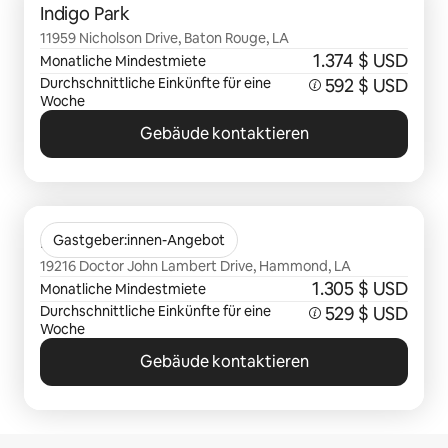
Indigo Park
11959 Nicholson Drive, Baton Rouge, LA
1.374 $ USD
Monatliche Mindestmiete
Durchschnittliche Einkünfte für eine
592 $ USD
Woche
Gebäude kontaktieren
0 von 0 Artikeln
Heights at Hammond
Gastgeber:innen-Angebot
19216 Doctor John Lambert Drive, Hammond, LA
1.305 $ USD
Monatliche Mindestmiete
Durchschnittliche Einkünfte für eine
529 $ USD
Woche
Gebäude kontaktieren