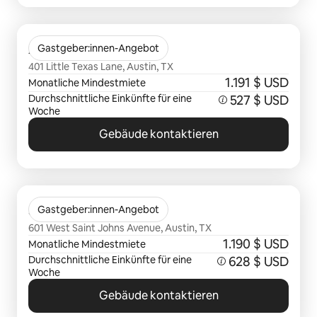
0 von 0 Artikeln
Avana SoCo
Gastgeber:innen-Angebot
401 Little Texas Lane, Austin, TX
1.191 $ USD
Monatliche Mindestmiete
Durchschnittliche Einkünfte für eine
527 $ USD
Woche
Gebäude kontaktieren
0 von 0 Artikeln
St Johns West
Gastgeber:innen-Angebot
601 West Saint Johns Avenue, Austin, TX
1.190 $ USD
Monatliche Mindestmiete
Durchschnittliche Einkünfte für eine
628 $ USD
Woche
Gebäude kontaktieren