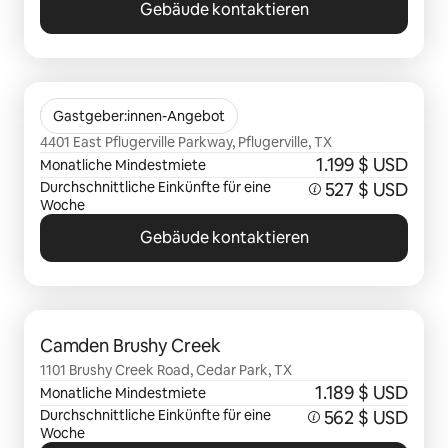
Gebäude kontaktieren
0 von 0 Artikeln
Tacara Weiss Ranch
Gastgeber:innen-Angebot
4401 East Pflugerville Parkway, Pflugerville, TX
1.199 $ USD
Monatliche Mindestmiete
Durchschnittliche Einkünfte für eine
527 $ USD
Woche
Gebäude kontaktieren
0 von 0 Artikeln
Camden Brushy Creek
1101 Brushy Creek Road, Cedar Park, TX
1.189 $ USD
Monatliche Mindestmiete
Durchschnittliche Einkünfte für eine
562 $ USD
Woche