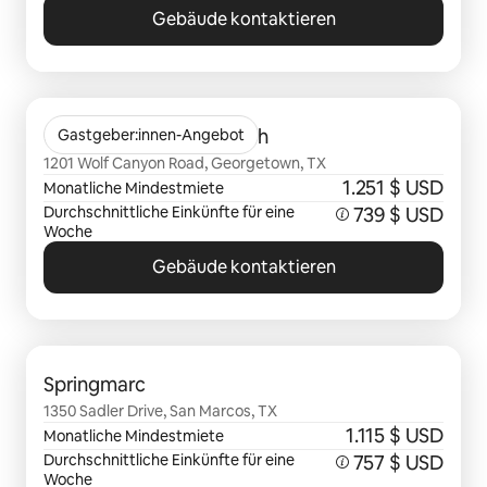
Gebäude kontaktieren
0 von 0 Artikeln
Citizen House Wolf Ranch
Gastgeber:innen-Angebot
1201 Wolf Canyon Road, Georgetown, TX
1.251 $ USD
Monatliche Mindestmiete
Durchschnittliche Einkünfte für eine
739 $ USD
Woche
Gebäude kontaktieren
0 von 0 Artikeln
Springmarc
1350 Sadler Drive, San Marcos, TX
1.115 $ USD
Monatliche Mindestmiete
Durchschnittliche Einkünfte für eine
757 $ USD
Woche