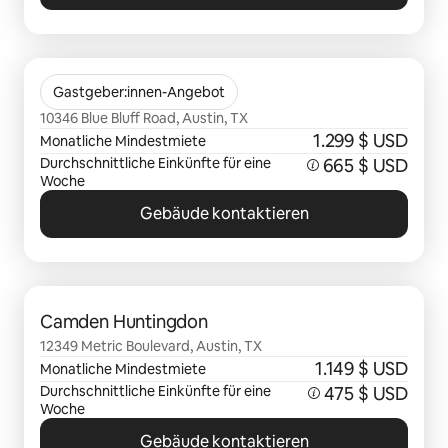
0 von 0 Artikeln
Citizen House Blue Bluff
Gastgeber:innen-Angebot
10346 Blue Bluff Road, Austin, TX
1.299 $ USD
Monatliche Mindestmiete
Durchschnittliche Einkünfte für eine
665 $ USD
Woche
Gebäude kontaktieren
0 von 0 Artikeln
Camden Huntingdon
12349 Metric Boulevard, Austin, TX
1.149 $ USD
Monatliche Mindestmiete
Durchschnittliche Einkünfte für eine
475 $ USD
Woche
Gebäude kontaktieren