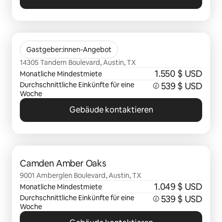
0 von 0 Artikeln
The Mia
Gastgeber:innen-Angebot
14305 Tandem Boulevard, Austin, TX
1.550 $ USD
Monatliche Mindestmiete
Durchschnittliche Einkünfte für eine
539 $ USD
Woche
Gebäude kontaktieren
0 von 0 Artikeln
Camden Amber Oaks
9001 Amberglen Boulevard, Austin, TX
1.049 $ USD
Monatliche Mindestmiete
Durchschnittliche Einkünfte für eine
539 $ USD
Woche