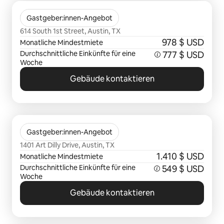
0 von 0 Artikeln
Timbercreek
Gastgeber:innen-Angebot
614 South 1st Street, Austin, TX
978 $ USD
Monatliche Mindestmiete
Durchschnittliche Einkünfte für eine
777 $ USD
Woche
Gebäude kontaktieren
0 von 0 Artikeln
The Weaver
Gastgeber:innen-Angebot
1401 Art Dilly Drive, Austin, TX
1.410 $ USD
Monatliche Mindestmiete
Durchschnittliche Einkünfte für eine
549 $ USD
Woche
Gebäude kontaktieren