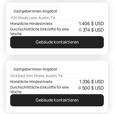
0 von 0 Artikeln
Trailhead Apartments
Gastgeber:innen-Angebot
1120 Shady Lane, Austin, TX
1.406 $ USD
Monatliche Mindestmiete
Durchschnittliche Einkünfte für eine
374 $ USD
Woche
Gebäude kontaktieren
0 von 0 Artikeln
Solomon
Gastgeber:innen-Angebot
1414 East 51st Street, Austin, TX
1.336 $ USD
Monatliche Mindestmiete
Durchschnittliche Einkünfte für eine
500 $ USD
Woche
Gebäude kontaktieren