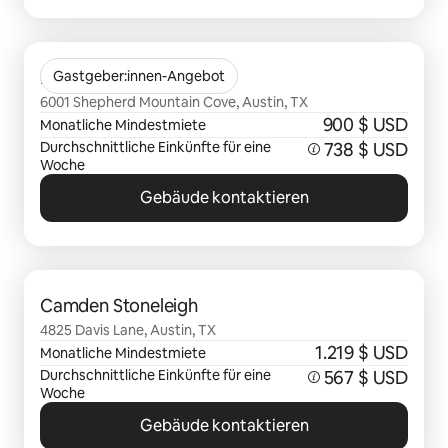
0 von 0 Artikeln
Bridgehead
Gastgeber:innen-Angebot
6001 Shepherd Mountain Cove, Austin, TX
900 $ USD
Monatliche Mindestmiete
Durchschnittliche Einkünfte für eine
738 $ USD
Woche
Gebäude kontaktieren
0 von 0 Artikeln
Camden Stoneleigh
4825 Davis Lane, Austin, TX
1.219 $ USD
Monatliche Mindestmiete
Durchschnittliche Einkünfte für eine
567 $ USD
Woche
Gebäude kontaktieren