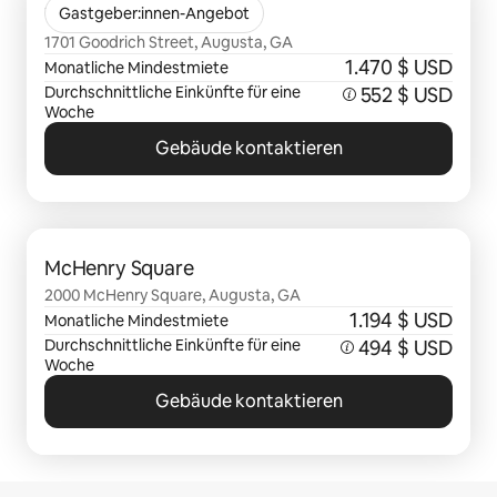
The Lofts at King Mill
Gastgeber:innen-Angebot
1701 Goodrich Street, Augusta, GA
1.470 $ USD
Monatliche Mindestmiete
Durchschnittliche Einkünfte für eine
552 $ USD
Woche
Gebäude kontaktieren
0 von 0 Artikeln
McHenry Square
2000 McHenry Square, Augusta, GA
1.194 $ USD
Monatliche Mindestmiete
Durchschnittliche Einkünfte für eine
494 $ USD
Woche
Gebäude kontaktieren