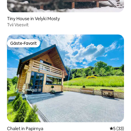
Tiny House in Velyki Mosty
Tvii Vsesvit
Gäste-Favorit
Gäste-Favorit
Chalet in Papirnya
Durchschn
5 (33)