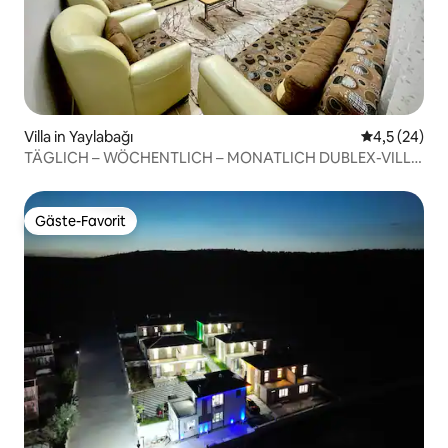
Villa in Yaylabağı
Durchschnit
4,5 (24)
TÄGLICH – WÖCHENTLICH – MONATLICH DUBLEX-VILLA
MIT POOL
Gäste-Favorit
Gäste-Favorit