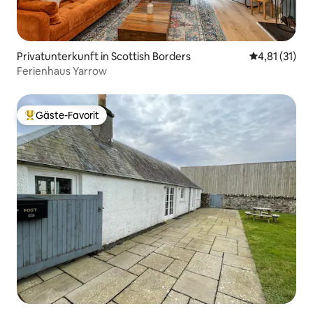
Privatunterkunft in Scottish Borders
Durchschnitt
4,81 (31)
Ferienhaus Yarrow
Gäste-Favorit
Beliebter Gäste-Favorit.