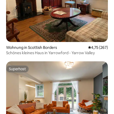
Wohnung in Scottish Borders
Durchschnittl
4,75 (267)
Schönes kleines Haus in Yarrowford - Yarrow Valley
Superhost
Superhost