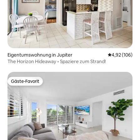
Eigentumswohnung in Jupiter
Durchschnittli
4,92 (106)
The Horizon Hideaway • Spaziere zum Strand!
Gäste-Favorit
Gäste-Favorit