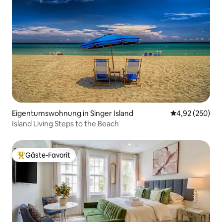
Eigentumswohnung in Singer Island
Durchschnittli
4,92 (250)
Island Living Steps to the Beach
Gäste-Favorit
Beliebter Gäste-Favorit.