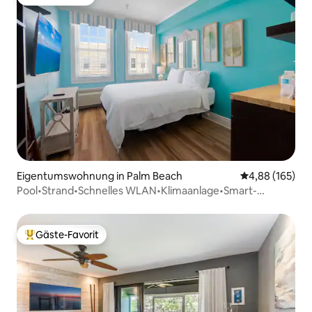
Gäste-Favorit
Eigentumswohnung in Palm Beach
Durchschnittli
4,88 (165)
Pool•Strand•Schnelles WLAN•Klimaanlage•Smart-
TV•Queensize-Bett•Kleine Wohnung
Gäste-Favorit
Beliebter Gäste-Favorit.