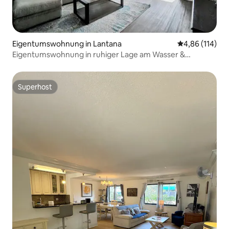
Eigentumswohnung in Lantana
Durchschnittl
4,86 (114)
Eigentumswohnung in ruhiger Lage am Wasser &
Bootsanleger@Palm Beach
Superhost
Superhost