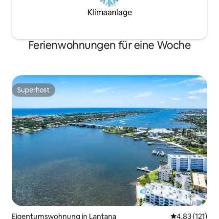
Klimaanlage
Ferienwohnungen für eine Woche
Superhost
Superhost
Eigentumswohnung in Lantana
Durchschnittl
4,83 (121)