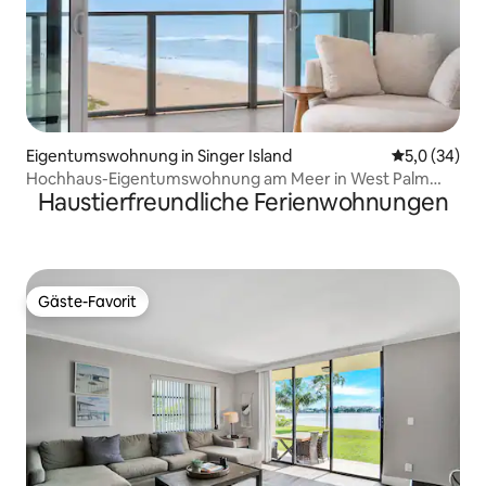
Eigentumswohnung in Singer Island
Durchschnit
5,0 (34)
Hochhaus-Eigentumswohnung am Meer in West Palm
Haustierfreundliche Ferienwohnungen
Beach
Gäste-Favorit
Gäste-Favorit