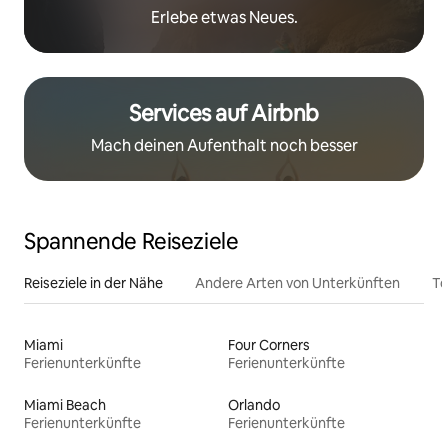
Erlebe etwas Neues.
Services auf Airbnb
Mach deinen Aufenthalt noch besser
Spannende Reiseziele
Reiseziele in der Nähe
Andere Arten von Unterkünften
To
Miami
Four Corners
Ferienunterkünfte
Ferienunterkünfte
Miami Beach
Orlando
Ferienunterkünfte
Ferienunterkünfte