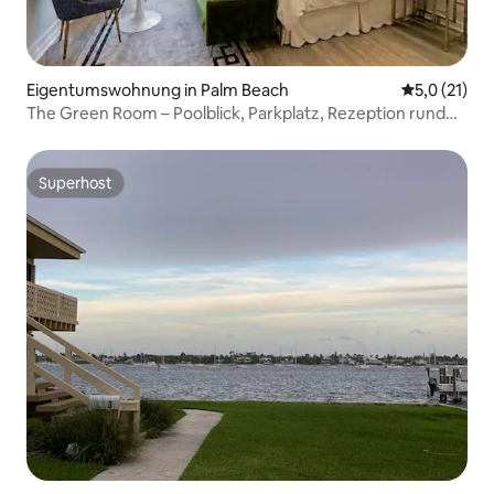
Eigentumswohnung in Palm Beach
Durchschnit
5,0 (21)
The Green Room – Poolblick, Parkplatz, Rezeption rund
um die Uhr
Superhost
Superhost