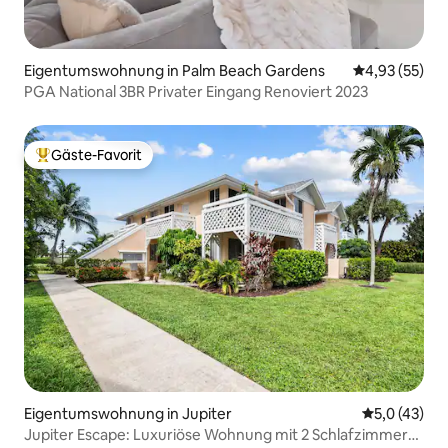
Eigentumswohnung in Palm Beach Gardens
Durchschnitt
4,93 (55)
PGA National 3BR Privater Eingang Renoviert 2023
Gäste-Favorit
Beliebter Gäste-Favorit.
Eigentumswohnung in Jupiter
Durchschnit
5,0 (43)
Jupiter Escape: Luxuriöse Wohnung mit 2 Schlafzimmern