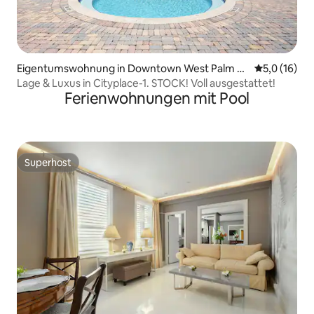
Eigentumswohnung in Downtown West Palm B
Durchschnit
5,0 (16)
each
Lage & Luxus in Cityplace-1. STOCK! Voll ausgestattet!
Ferienwohnungen mit Pool
Superhost
Superhost