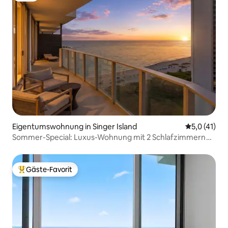
Eigentumswohnung in Singer Island
Durchschnit
5,0 (41)
Sommer-Special: Luxus-Wohnung mit 2 Schlafzimmern
und 2 Bädern im Amrit Resort
Gäste-Favorit
Beliebter Gäste-Favorit.