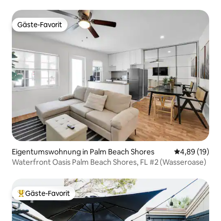
mit Küstenatmosphäre
Gäste-Favorit
Gäste-Favorit
Eigentumswohnung in Palm Beach Shores
Durchschnitt
4,89 (19)
Waterfront Oasis Palm Beach Shores, FL #2 (Wasseroase)
Gäste-Favorit
Beliebter Gäste-Favorit.