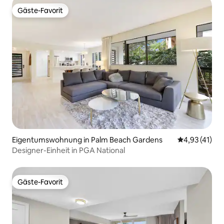
Gäste-Favorit
Gäste-Favorit
Eigentumswohnung in Palm Beach Gardens
Durchschnitt
4,93 (41)
Designer-Einheit in PGA National
Gäste-Favorit
Gäste-Favorit