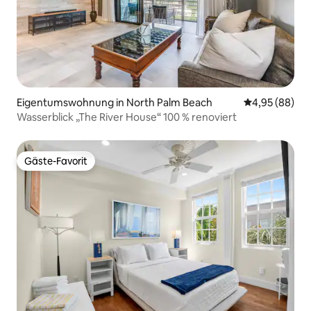
Eigentumswohnung in North Palm Beach
Durchschnittl
4,95 (88)
Wasserblick „The River House“ 100 % renoviert
Gäste-Favorit
Gäste-Favorit