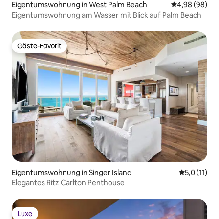
Eigentumswohnung in West Palm Beach
Durchschnittl
4,98 (98)
Eigentumswohnung am Wasser mit Blick auf Palm Beach
Gäste-Favorit
Gäste-Favorit
Eigentumswohnung in Singer Island
Durchschnit
5,0 (11)
Elegantes Ritz Carlton Penthouse
Luxe
Luxe