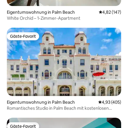
Eigentumswohnung in Palm Beach
Durchschnittl
4,82 (147)
White Orchid – 1-Zimmer-Apartment
Gäste-Favorit
Gäste-Favorit
Eigentumswohnung in Palm Beach
Durchschnittli
4,93 (405)
Romantisches Studio in Palm Beach mit kostenlosen
Parkplätzen
Gäste-Favorit