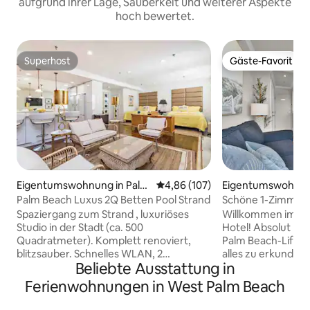
aufgrund ihrer Lage, Sauberkeit und weiterer Aspekte
hoch bewertet.
Superhost
Gäste-Favorit
Superhost
Gäste-Favorit
Eigentumswohnung in Palm
Durchschnittliche Bewertung: 4
4,86 (107)
Eigentumswohnun
Beach
Beach
Palm Beach Luxus 2Q Betten Pool Strand
Schöne 1-Zimme
Pool/Strand. Perf
Spaziergang zum Strand , luxuriöses
Willkommen im hi
Studio in der Stadt (ca. 500
Hotel! Absolut pe
Quadratmeter). Komplett renoviert,
Palm Beach-Lifest
blitzsauber. Schnelles WLAN, 2
alles zu erkunden,
Beliebte Ausstattung in
Queensize-Betten, luxuriöse Matratzen,
Spaziere zum Stra
hochwertige Bettwäsche, großer
Restaurants und z
Ferienwohnungen in West Palm Beach
Kühlschrank, begehbarer
Einkaufsmöglichke
Kleiderschrank Schrank,
Parkplätze! Schön 