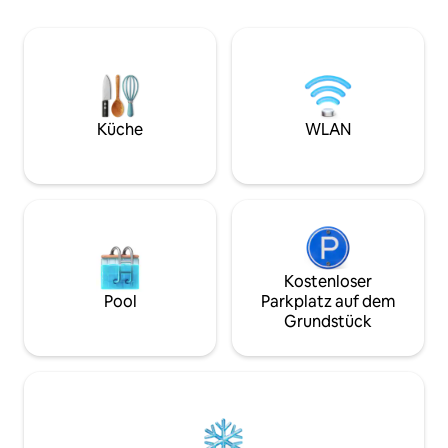
Strandausrüstung/Kühlbox, Stühle,
Zimmer-Wohnung 
Handtücher. Umgeben von 7
Wohnzimmer und e
Restaurants, Einkaufsmöglichkeiten,
ist eine helle und
einem großen Supermarkt, einer
Quadratfuß große E
italienischen Feinkost mit einer Saftbar,
herrlichem Blick a
einer handwerklichen französischen
Schlafzimmer verf
Bäckerei, Gebäude mit 24/7-Rezeption,
bequemes Kingsiz
Küche
WLAN
beheiztem Pool, Waschküche. Streng
Wohnzimmer verfü
keine Haustiere und Rauchen verboten!
Schlafsofa, einen
Kostenlose Parkplätze in der Straße von
zusätzliche Sitzg
17:00 bis 9:00 Uhr. Parkservice 15 $/Tag
mit begrenzter Kapazität.
Kostenloser
Pool
Parkplatz auf dem
Grundstück