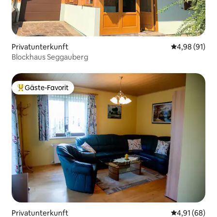
Privatunterkunft
Durchschnitt
4,98 (91)
Blockhaus Seggauberg
Gäste-Favorit
Beliebter Gäste-Favorit.
Privatunterkunft
Durchschnitt
4,91 (68)