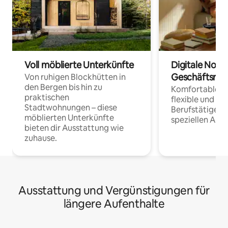
Voll möblierte Unterkünfte
Digitale Noma
Geschäftsrei
Von ruhigen Blockhütten in
den Bergen bis hin zu
Komfortable Un
praktischen
flexible und o
Stadtwohnungen – diese
Berufstätige 
möblierten Unterkünfte
speziellen Arbe
bieten dir Ausstattung wie
zuhause.
Ausstattung und Vergünstigungen für
längere Aufenthalte