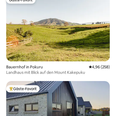
Gäste-Favorit
Gäste-Favorit
Bauernhof in Pokuru
Durchschnittli
4,96 (258)
Landhaus mit Blick auf den Mount Kakepuku
Gäste-Favorit
Beliebter Gäste-Favorit.