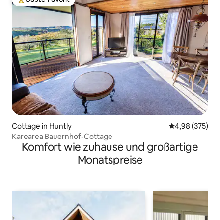
Beliebter Gäste-Favorit.
Cottage in Huntly
Durchschnittli
4,98 (375)
Karearea Bauernhof-Cottage
Komfort wie zuhause und großartige
Monatspreise