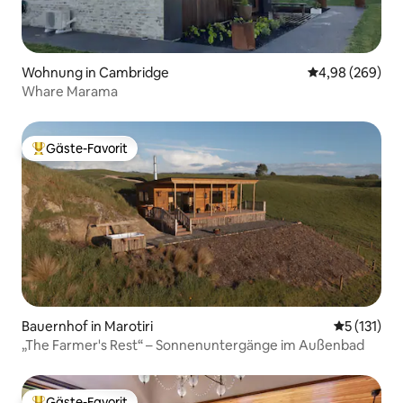
Wohnung in Cambridge
Durchschnittli
4,98 (269)
Whare Marama
Gäste-Favorit
Beliebter Gäste-Favorit.
Bauernhof in Marotiri
Durchschni
5 (131)
„The Farmer's Rest“ – Sonnenuntergänge im Außenbad
Gäste-Favorit