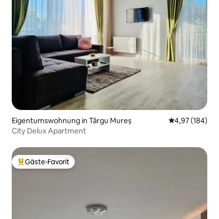
Eigentumswohnung in Târgu Mureș
Durchschnittli
4,97 (184)
City Delux Apartment
Gäste-Favorit
Beliebter Gäste-Favorit.