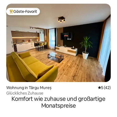
Gäste-Favorit
Beliebter Gäste-Favorit.
Wohnung in Târgu Mureș
Durchschn
5 (42)
Glückliches Zuhause
Komfort wie zuhause und großartige
Monatspreise