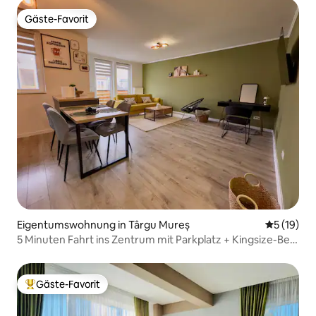
Gäste-Favorit
Gäste-Favorit
Eigentumswohnung in Târgu Mureș
Durchschn
5 (19)
5 Minuten Fahrt ins Zentrum mit Parkplatz + Kingsize-Bett
+ Balkon
Gäste-Favorit
Beliebter Gäste-Favorit.