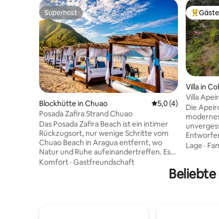
Superhost
Gäste
Superhost
Beliebte
Villa in C
Villa Ape
Blockhütte in Chuao
Durchschnittliche 
5,0 (4)
Die Apeiro
Posada Zafira Strand Chuao
modernes 
Das Posada Zafira Beach ist ein intimer
unvergess
Rückzugsort, nur wenige Schritte vom
Entworfen
Chuao Beach in Aragua entfernt, wo
moderne E
Lage
·
Fam
Natur und Ruhe aufeinandertreffen. Es
des kühle
verfügt über 2 separate Zimmer, jedes
Komfort
·
Gastfreundschaft
Entspannen. Genie
mit einem eigenen Bad und einem
Beliebte
Panoramab
eigenen Eingang, der für Ruhe und
Tovar von
Privatsphäre ausgelegt ist. Der Preis gilt
Interieur aus. Erkunde na
für 2 Personen, mit einer maximalen
von Apeir
Kapazität von bis zu 5 Gästen. 👉
die köstl
Zusätzliche Person: 20 $ pro Nacht.
lebendige K