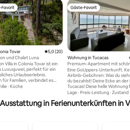
-Favorit
Gäste-Favorit
r Gäste-Favorit.
Gäste-Favorit
olonia Tovar
Durchschnittliche Bewertung: 5,0 von 5, 
5,0 (20)
iron und Chalet Luna
Wohnung in Tucacas
Bewertung: 5,0 von 5, 4 Bewertungen
n Villa in Colonia Tovar ist ein
Premium-Apartment mit sch
Luxusjuwel, perfekt für ein
Meerblick | Tucacas
Eine GoUppers-Unterkunft. Ke
liches Urlaubserlebnis.
Airbnb-Gebühren: Was du siehst
 für Familien, verbindet es
du bezahlst! Deine Ecke an der Küste in
leganz mit der Gelassenheit
ilie
·
Küche
Tucacas! Diese helle Wohnung 
n Klimas, ideal zum
Personen bietet dir eine unsch
Lage
·
Preis-Leistung
·
Zustand
ße den
Lage mit atemberaubendem Me
 Ausstattung in Ferienunterkünften in 
lick auf die Berge und Colonia
Mit 2 Schlafzimmern und 2 Ba
 seinem anspruchsvollen
in einem renovierten Gebäude;
ch der Ruhe
und Pool mit Blick auf das Meer, 
on die deutsche Architektur,
perfekte Balance zwischen Ko
ichen Gerichte und die
Spaß und Nähe zu den Keys. Ide
ultur von Colonia Tovar. Es ist