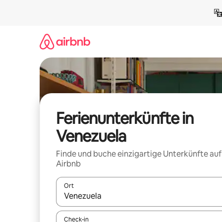
Zu
Inhalten
springen
Ferienunterkünfte in
Venezuela
Finde und buche einzigartige Unterkünfte auf
Airbnb
Ort
Wenn Ergebnisse verfügbar sind, navigiere mit d
Check-in