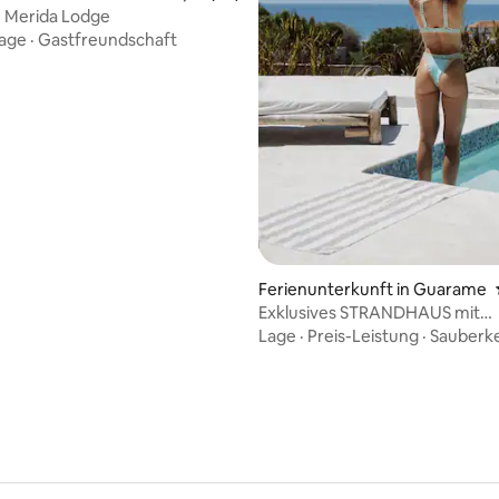
n Merida Lodge
age
·
Gastfreundschaft
wertung: 5,0 von 5, 58 Bewertungen
Ferienunterkunft in Guarame
Exklusives STRANDHAUS mit
KOSTENLOSEM Zugang zum B
Lage
·
Preis-Leistung
·
Sauberke
CLUB