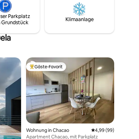
ionalpark
geschlossenen Wohnanlage erreichen.
e
Übernachte in diesem einzigartigen und
ón!
ruhigen Kurzurlaub.
ser Parkplatz
Klimaanlage
 Grundstück
ela
Gäste-Favorit
Beliebter Gäste-Favorit.
21 Bewertungen
Wohnung in Chacao
Durchschnittliche Be
4,99 (99)
Apartment Chacao, mit Parkplatz