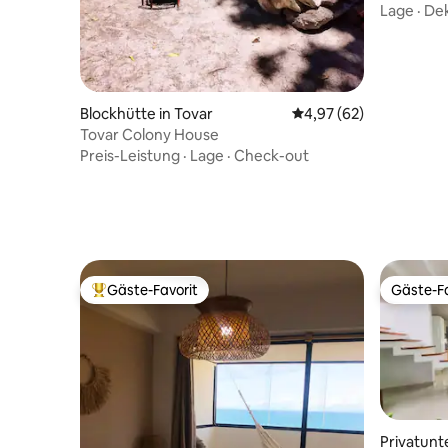
Mercede
Lage
·
Dek
Blockhütte in Tovar
Durchschnittliche Bew
4,97 (62)
Tovar Colony House
Preis-Leistung
·
Lage
·
Check-out
Gäste-Favorit
Gäste-Fa
Beliebter Gäste-Favorit.
Gäste-Fa
Privatunt