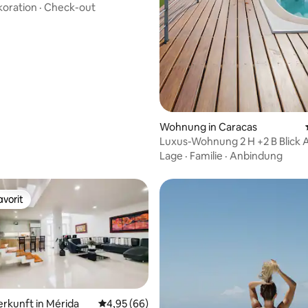
s
oration
·
Check-out
ertung: 4,97 von 5, 62 Bewertungen
Wohnung in Caracas
Luxus-Wohnung 2 H +2 B Blick 
Caracas
Lage
·
Familie
·
Anbindung
vorit
vorit
erkunft in Mérida
Durchschnittliche Bewertung: 4,95 von 5, 
4,95 (66)