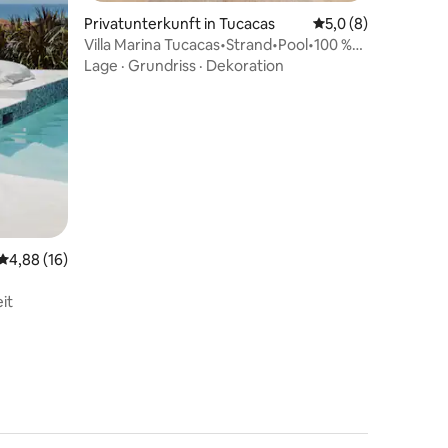
Privatunterkunft in Tucacas
Durchschnittliche 
5,0 (8)
Villa Marina Tucacas•Strand•Pool•100 %
Erdgeschoss
Lage
·
Grundriss
·
Dekoration
Durchschnittliche Bewertung: 4,88 von 5, 16 Bewertungen
4,88 (16)
EACH
it