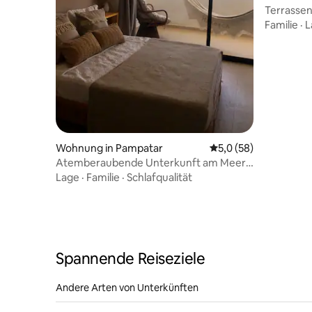
Terrasse
Familie
·
L
Wohnung in Pampatar
Durchschnittliche Be
5,0 (58)
Atemberaubende Unterkunft am Meer –
Margarita Island
Lage
·
Familie
·
Schlafqualität
Spannende Reiseziele
Andere Arten von Unterkünften