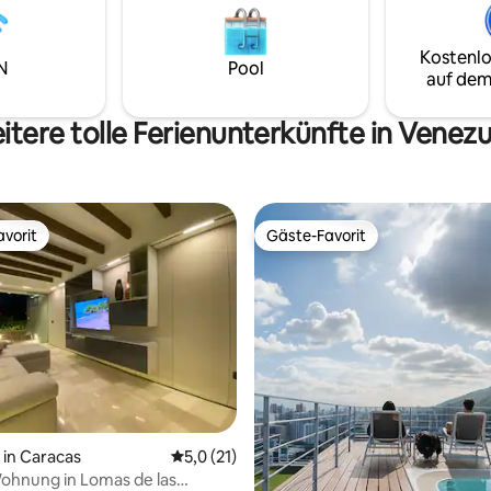
Familien, die den Morrocoy-Nat
siver Rückzugsort in einer
erkunden möchten. Erlebe ein
en Umgebung.
einzigartige Entdeckung in Falc
Kostenlo
N
Pool
auf dem
itere tolle Ferienunterkünfte in Venezu
vorit
Gäste-Favorit
vorit
Gäste-Favorit
in Caracas
Durchschnittliche Bewertung: 5,0 von 5, 
5,0 (21)
ohnung in Lomas de las