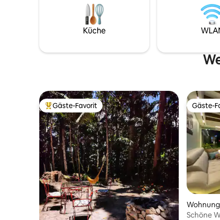
Handwerkliches Design, Meeresbrise,
ein exklu
Hängematten und Freiflächen, um sich
idyllisch
zu entspannen und die Karibsammen mit
Küche
WLA
dem Wesentlichen zu erleben 🌿🌊
We
Gäste-Favorit
Gäste-Fa
Beliebter Gäste-Favorit.
Gäste-Fa
Wohnung 
Schöne W