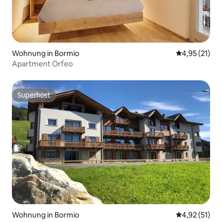
Wohnung in Bormio
Durchschnitt
4,95 (21)
Apartment Orfeo
Superhost
Superhost
Wohnung in Bormio
Durchschnitt
4,92 (51)