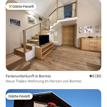
Gäste-Favorit
Beliebter Gäste-Favorit.
Ferienunterkunft in Bormio
Durchschni
5 (30)
Neue Triplex-Wohnung im Herzen von Bormio
Gäste-Favorit
Gäste-Favorit