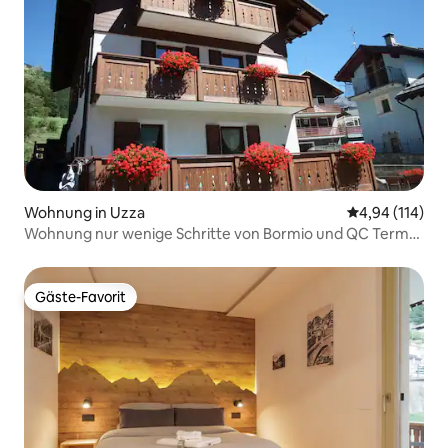
Wohnung in Uzza
Durchschnittl
4,94 (114)
Wohnung nur wenige Schritte von Bormio und QC Terme
entfernt
Gäste-Favorit
Gäste-Favorit