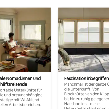
tale Nomad:innen und
Faszination inbegriffen
häftsreisende
Manchmal ist der ganze 
die Unterkunft. Von
rtable Unterkünfte für
Blockhütten an den Klip
ble und ortsunabhängige
bis hin zu ruhig gelegene
fstätige mit WLAN und
Hausbooten – diese
ellen Arbeitsbereichen.
Unterkünfte stecken voll