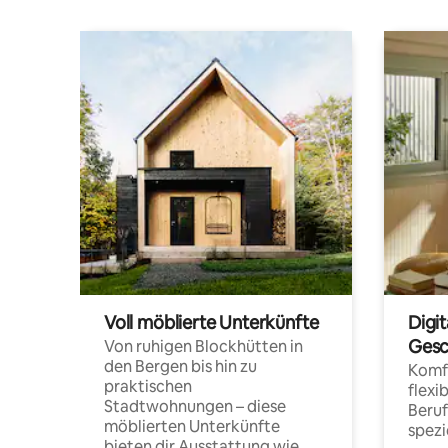
Voll möblierte Unterkünfte
Digi
Gesc
Von ruhigen Blockhütten in
den Bergen bis hin zu
Komfo
praktischen
flexi
Stadtwohnungen – diese
Beru
möblierten Unterkünfte
spezi
bieten dir Ausstattung wie