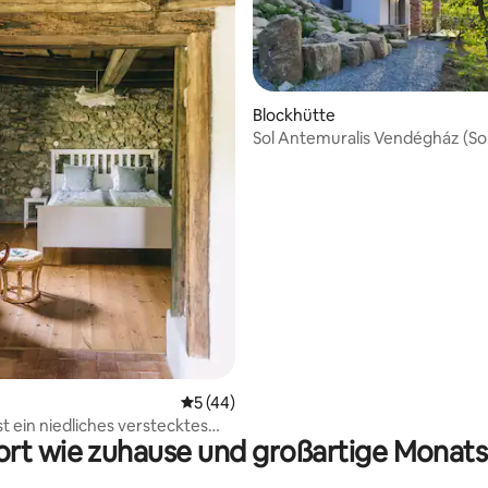
Blockhütte
Sol Antemuralis Vendégház (So
rtung: 4,95 von 5, 148 Bewertungen
Antemuralis-Gästehaus)
Durchschnittliche Bewertung: 5 von 5, 
5 (44)
st ein niedliches verstecktes
rt wie zuhause und großartige Monats
s in der Nähe des Waldes