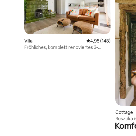
Villa
Durchschnittliche Bewe
4,95 (148)
Fröhliches, komplett renoviertes 3-
Schlafzimmer-Haus
Cottage
Rusztika i
Komfo
Ferienhau