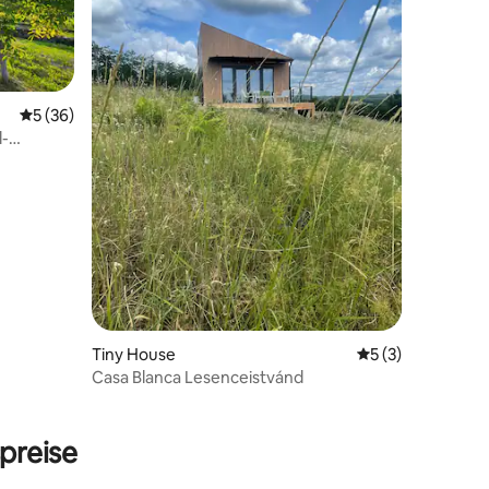
Durchschnittliche Bewertung: 5 von 5, 36 Bewertungen
5 (36)
l-
Tiny House
Durchschnittlich
5 (3)
Casa Blanca Lesenceistvánd
44 Bewertungen
preise