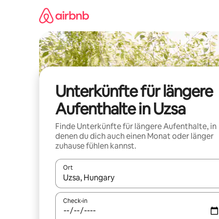
Zu
Inhalten
springen
Unterkünfte für längere
Aufenthalte in Uzsa
Finde Unterkünfte für längere Aufenthalte, in
denen du dich auch einen Monat oder länger
zuhause fühlen kannst.
Ort
Wenn Ergebnisse verfügbar sind, navigiere mit d
Check-in