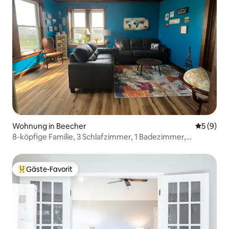
Wohnung in Beecher
Durchschn
5 (9)
8-köpfige Familie, 3 Schlafzimmer, 1 Badezimmer,
Nichtraucher, vielseitige Wohnung.
Gäste-Favorit
Beliebter Gäste-Favorit.