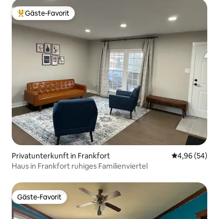
Gäste-Favorit
Beliebter Gäste-Favorit.
Privatunterkunft in Frankfort
Durchschnittl
4,96 (54)
Haus in Frankfort ruhiges Familienviertel
Gäste-Favorit
Gäste-Favorit