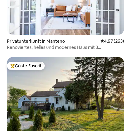
Privatunterkunft in Manteno
Durchschnittli
4,97 (263)
Renoviertes, helles und modernes Haus mit 3
Schlafzimmern.
Gäste-Favorit
Beliebter Gäste-Favorit.