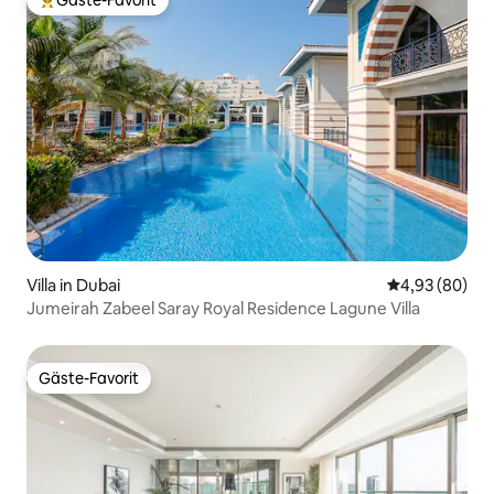
Gäste-Favorit
Beliebter Gäste-Favorit.
Villa in Dubai
Durchschnittl
4,93 (80)
Jumeirah Zabeel Saray Royal Residence Lagune Villa
Gäste-Favorit
Gäste-Favorit