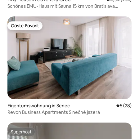
Schönes EMU-Haus mit Sauna 15 km von Bratislava
entfernt
Gäste-Favorit
Gäste-Favorit
Eigentumswohnung in Senec
Durchschni
5 (28)
Revon Business Apartments Slnečné jazerá
Superhost
Superhost