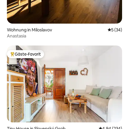
Wohnung in Miloslavov
Durchschni
5 (34)
Anastasia
Gäste-Favorit
Beliebter Gäste-Favorit.
Tiny House in Slovenský Grob
Durchschnittli
4,94 (234)