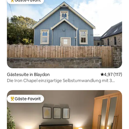
Gäste-Favorit
Beliebter Gäste-Favorit.
Gästesuite in Blaydon
Durchschnittl
4,97 (117)
Die Iron Chapel einzigartige Selbstumwandlung mit 3
Betten
Gäste-Favorit
Beliebter Gäste-Favorit.