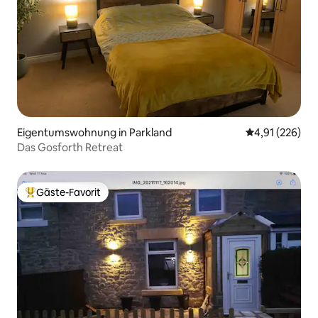
Eigentumswohnung in Parkland
Durchschnittl
4,91 (226)
Das Gosforth Retreat
Gäste-Favorit
Beliebter Gäste-Favorit.