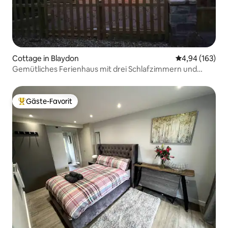
Cottage in Blaydon
Durchschnittli
4,94 (163)
Gemütliches Ferienhaus mit drei Schlafzimmern und
Holzofen.
Gäste-Favorit
Beliebter Gäste-Favorit.