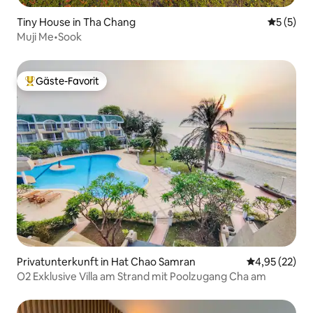
Tiny House in Tha Chang
Durchsch
5 (5)
Muji Me•Sook
Gäste-Favorit
Beliebter Gäste-Favorit.
Privatunterkunft in Hat Chao Samran
Durchschnitt
4,95 (22)
O2 Exklusive Villa am Strand mit Poolzugang Cha am