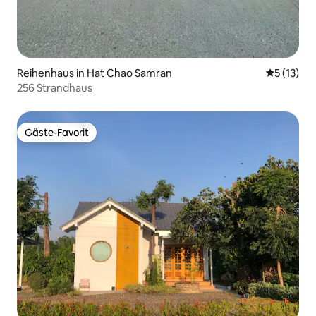
Reihenhaus in Hat Chao Samran
Durchschn
5 (13)
256 Strandhaus
Gäste-Favorit
Gäste-Favorit