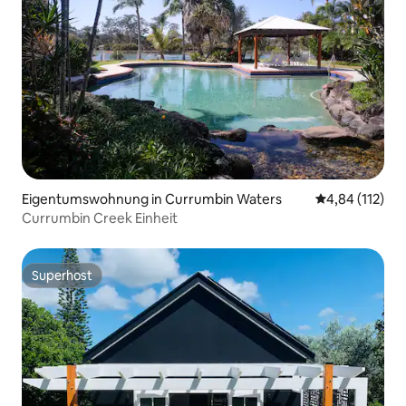
Eigentumswohnung in Currumbin Waters
Durchschnittl
4,84 (112)
Currumbin Creek Einheit
Superhost
Superhost