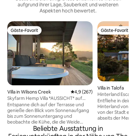
aufgrund ihrer Lage, Sauberkeit und weiteren
Aspekten hoch bewertet.
Gäste-Favorit
Gäste-Favorit
Gäste-Favorit
Gäste-Favorit
Villa in Talofa
Villa in Wilsons Creek
Durchschnittliche Bewertung: 
4,9 (267)
Hinterland Escape 
Skyfarm Hemp Villa *AUSSICHT* auf
Sonnenuntergang |
Entfliehe in deine 
Byron Hinterland
Entspanne dich auf der Terrasse und
Byron
Hinterland von By
genieße den Blick vom Sonnenaufgang
von der Stadt entf
bis zum Sonnenuntergang und
abseits der Menschen
beobachte die Kühe, die die Weide
ist eine ruhige S
Beliebte Ausstattung in
durchqueren. Eine abgeschlossene Villa
modernen Villen, 
inmitten einer bewirtschafteten
sanften Hügeln u