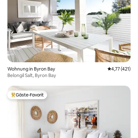
Wohnung in Byron Bay
Durchschnittl
4,77 (421)
Belongil Salt, Byron Bay
Gäste-Favorit
Beliebter Gäste-Favorit.