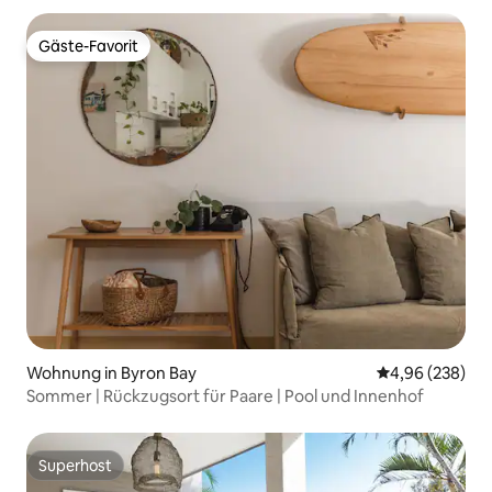
Gäste-Favorit
Gäste-Favorit
Wohnung in Byron Bay
Durchschnittli
4,96 (238)
Sommer | Rückzugsort für Paare | Pool und Innenhof
Superhost
Superhost