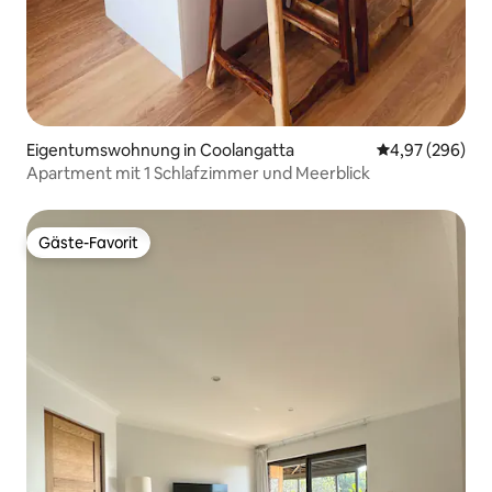
Eigentumswohnung in Coolangatta
Durchschnittli
4,97 (296)
Apartment mit 1 Schlafzimmer und Meerblick
Gäste-Favorit
Gäste-Favorit