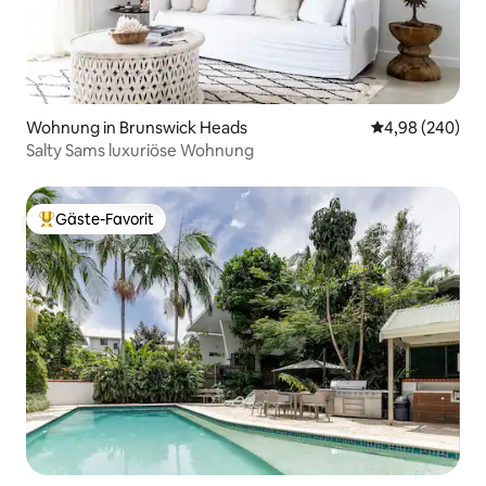
Wohnung in Brunswick Heads
Durchschnittli
4,98 (240)
Salty Sams luxuriöse Wohnung
Gäste-Favorit
Beliebter Gäste-Favorit.