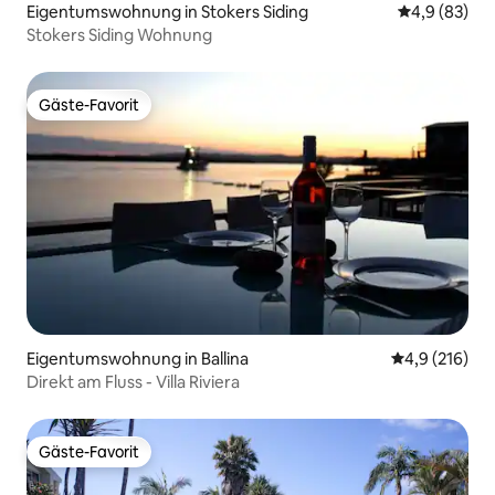
Eigentumswohnung in Stokers Siding
Durchschnitt
4,9 (83)
Stokers Siding Wohnung
Gäste-Favorit
Gäste-Favorit
Eigentumswohnung in Ballina
Durchschnitt
4,9 (216)
Direkt am Fluss - Villa Riviera
Gäste-Favorit
Gäste-Favorit