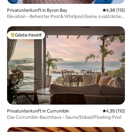
Privatunterkunft in Byron Bay
Durchschnittl
4,98 (115)
Elevation – Beheizter Pool & Whirlpool (keine zusätzlichen
Gebühren)
Gäste-Favorit
Beliebter Gäste-Favorit.
Privatunterkunft in Currumbin
Durchschnittl
4,95 (110)
Das Currumbin-Baumhaus – Sauna/Eisbad/Floating-Pool