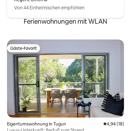
Von 44 Einheimischen empfohlen
Ferienwohnungen mit WLAN
Gäste-Favorit
Gäste-Favorit
Eigentumswohnung in Tugun
Durchschnitt
4,94 (18)
Luxus-Unterkunft: Barfuß zum Strand