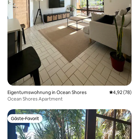
Eigentumswohnung in Ocean Shores
Durchschnittl
4,92 (78)
Ocean Shores Apartment
Gäste-Favorit
Gäste-Favorit