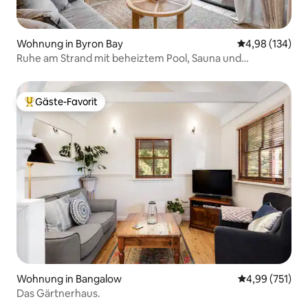
Wohnung in Byron Bay
Durchschnittli
4,98 (134)
Ruhe am Strand mit beheiztem Pool, Sauna und
Fitnessraum
Gäste-Favorit
Beliebter Gäste-Favorit.
Wohnung in Bangalow
Durchschnittl
4,99 (751)
Das Gärtnerhaus.