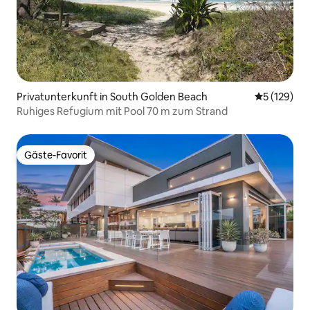
Privatunterkunft in South Golden Beach
Durchschni
5 (129)
Ruhiges Refugium mit Pool 70 m zum Strand
Gäste-Favorit
Gäste-Favorit