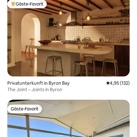
Gäste-Favorit
Beliebter Gäste-Favorit.
Privatunterkunft in Byron Bay
Durchschnittl
4,95 (132)
The Joint – Joints in Byron
Gäste-Favorit
Gäste-Favorit