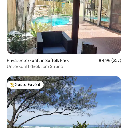
Privatunterkunft in Suffolk Park
Durchschnittli
4,96 (227)
Unterkunft direkt am Strand
Gäste-Favorit
Beliebter Gäste-Favorit.