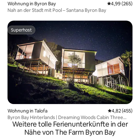
Wohnung in Byron Bay
Durchschnittli
4,99 (265)
Nah an der Stadt mit Pool – Santana Byron Bay
Superhost
Superhost
Wohnung in Talofa
Durchschnittli
4,82 (455)
Byron Bay Hinterlands | Dreaming Woods Cabin Three
Weitere tolle Ferienunterkünfte in der
(Dreaming Woods Hütte Drei)
Nähe von The Farm Byron Bay