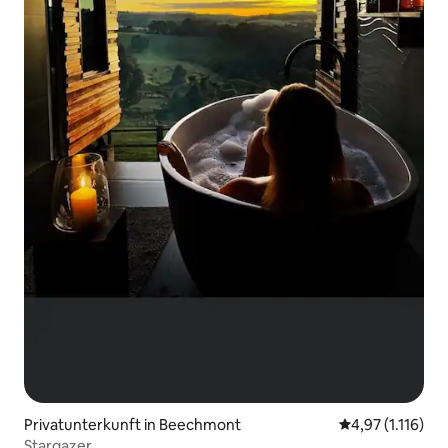
Privatunterkunft in Beechmont
Durchschnittlic
4,97 (1.116)
Stargazer