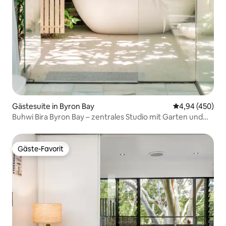
Gästesuite in Byron Bay
Durchschnittli
4,94 (450)
Buhwi Bira Byron Bay – zentrales Studio mit Garten und
Bad
Gäste-Favorit
Gäste-Favorit