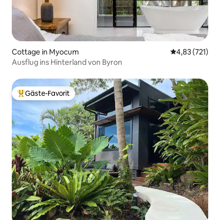
Cottage in Myocum
Durchschnittl
4,83 (721)
Ausflug ins Hinterland von Byron
Gäste-Favorit
Beliebter Gäste-Favorit.