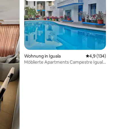
 5 Bewertungen
Wohnung in Iguala
Durchschnittliche Be
4,9 (134)
Möblierte Apartments Campestre Iguala
GRO(2)