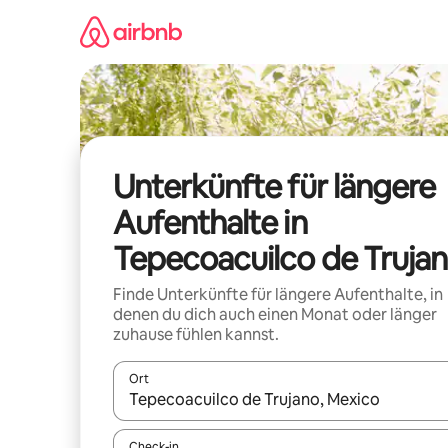
Zu
Inhalten
springen
Unterkünfte für längere
Aufenthalte in
Tepecoacuilco de Truja
Finde Unterkünfte für längere Aufenthalte, in
denen du dich auch einen Monat oder länger
zuhause fühlen kannst.
Ort
Wenn Ergebnisse verfügbar sind, navigiere mit d
Check-in