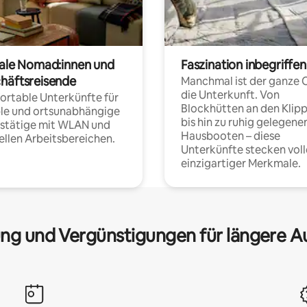
tale Nomad:innen und
Faszination inbegriffen
häftsreisende
Manchmal ist der ganze 
die Unterkunft. Von
rtable Unterkünfte für
Blockhütten an den Klip
ble und ortsunabhängige
bis hin zu ruhig gelegene
fstätige mit WLAN und
Hausbooten – diese
ellen Arbeitsbereichen.
Unterkünfte stecken voll
einzigartiger Merkmale.
ng und Vergünstigungen für längere A