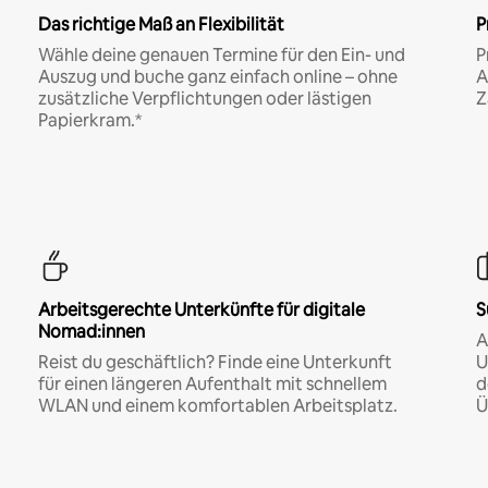
Das richtige Maß an Flexibilität
P
Wähle deine genauen Termine für den Ein- und
P
Auszug und buche ganz einfach online – ohne
A
zusätzliche Verpflichtungen oder lästigen
Z
Papierkram.*
Arbeitsgerechte Unterkünfte für digitale
S
Nomad:innen
A
Reist du geschäftlich? Finde eine Unterkunft
U
für einen längeren Aufenthalt mit schnellem
d
WLAN und einem komfortablen Arbeitsplatz.
Ü