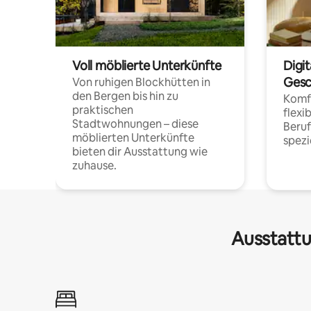
Voll möblierte Unterkünfte
Digi
Gesc
Von ruhigen Blockhütten in
den Bergen bis hin zu
Komfo
praktischen
flexi
Stadtwohnungen – diese
Beru
möblierten Unterkünfte
spezi
bieten dir Ausstattung wie
zuhause.
Ausstattu