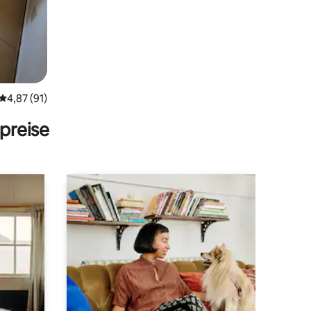
Durchschnittliche Bewertung: 4,87 von 5, 91 Bewertungen
4,87 (91)
preise