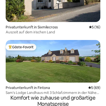
Privatunterkunft in Sixmilecross
Durchschn
5 (16)
Auszeit auf dem irischen Land
Gäste-Favorit
Beliebter Gäste-Favorit.
Privatunterkunft in Fintona
Durchschni
5 (69)
Sam's Lodge Landhaus mit 3 Schlafzimmern in der Nähe
Komfort wie zuhause und großartige
von Omagh
Monatspreise