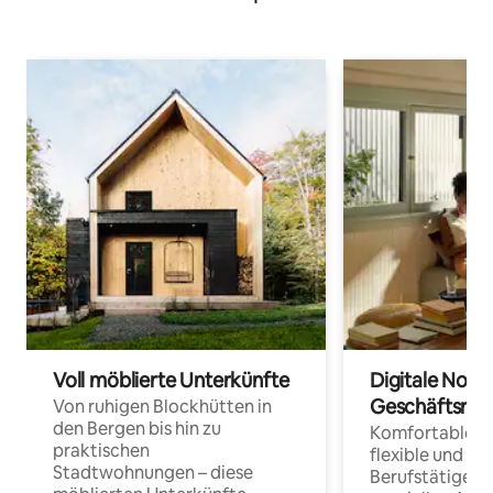
Voll möblierte Unterkünfte
Digitale Noma
Geschäftsrei
Von ruhigen Blockhütten in
den Bergen bis hin zu
Komfortable Un
praktischen
flexible und o
Stadtwohnungen – diese
Berufstätige 