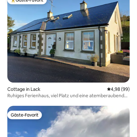
Gäste-Favorit
Beliebter Gäste-Favorit.
Cottage in Lack
Durchschnittl
4,98 (99)
Ruhiges Ferienhaus, viel Platz und eine atemberaubende
Aussicht
Gäste-Favorit
Gäste-Favorit