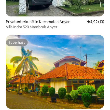
Privatunterkunft in Kecamatan Anyar
Durchschnitt
4,92 (13)
Villa Indra 520 Mambruk Anyer
Superhost
Superhost