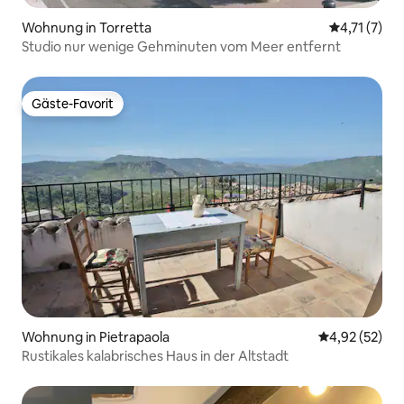
Wohnung in Torretta
Durchschnit
4,71 (7)
Studio nur wenige Gehminuten vom Meer entfernt
Gäste-Favorit
Gäste-Favorit
Wohnung in Pietrapaola
Durchschnitt
4,92 (52)
Rustikales kalabrisches Haus in der Altstadt