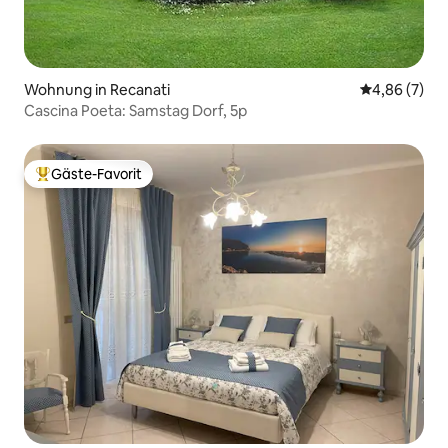
Wohnung in Recanati
Durchschnitt
4,86 (7)
Cascina Poeta: Samstag Dorf, 5p
Gäste-Favorit
Beliebter Gäste-Favorit.