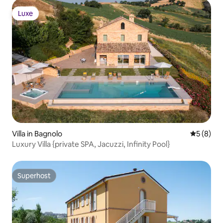
Luxe
Luxe
Villa in Bagnolo
Durchschn
5 (8)
Luxury Villa {private SPA, Jacuzzi, Infinity Pool}
Superhost
Superhost