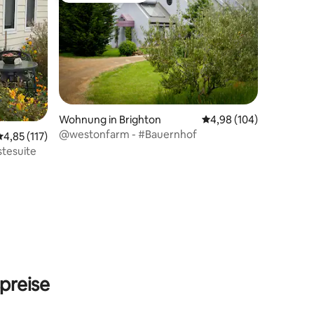
Wohnung in Brighton
Durchschnittliche Bew
4,98 (104)
41 Bewertungen
@westonfarm - #Bauernhof
Durchschnittliche Bewertung: 4,85 von 5, 117 Bewertungen
4,85 (117)
tesuite
preise