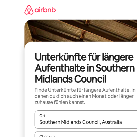
Zu
Inhalten
springen
Unterkünfte für längere
Aufenthalte in Southern
Midlands Council
Finde Unterkünfte für längere Aufenthalte, in
denen du dich auch einen Monat oder länger
zuhause fühlen kannst.
Ort
Wenn Ergebnisse verfügbar sind, navigiere mit d
Check-in