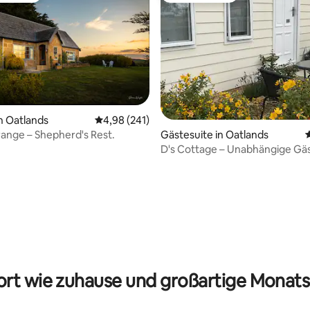
n Oatlands
Durchschnittliche Bewertung: 4,98 von 5, 2
4,98 (241)
range – Shepherd's Rest.
Gästesuite in Oatlands
D's Cottage – Unabhängige Gäs
Bewertung: 5 von 5, 118 Bewertungen
rt wie zuhause und großartige Monats