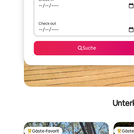
Check-out
Suche
Unterk
Gäste-Favorit
Gäste
Beliebter Gäste-Favorit.
Beliebte