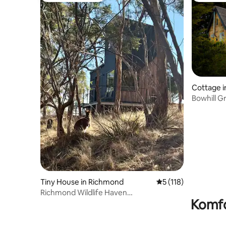
Cottage i
Bowhill G
Tiny House in Richmond
Durchschnittliche 
5 (118)
Richmond Wildlife Haven
Komfo
(Tierschutzgebiet)