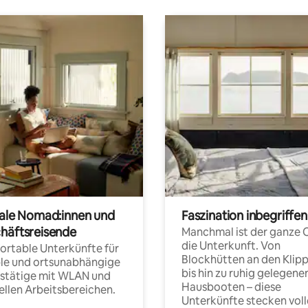
tale Nomad:innen und
Faszination inbegriffen
häftsreisende
Manchmal ist der ganze 
die Unterkunft. Von
rtable Unterkünfte für
Blockhütten an den Klip
ble und ortsunabhängige
bis hin zu ruhig gelegene
fstätige mit WLAN und
Hausbooten – diese
ellen Arbeitsbereichen.
Unterkünfte stecken voll