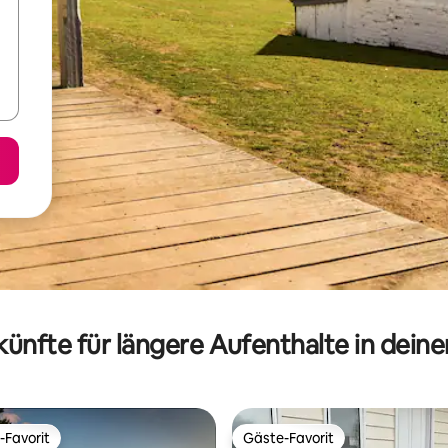
ünfte für längere Aufenthalte in dein
-Favorit
Gäste-Favorit
r Gäste-Favorit.
Gäste-Favorit