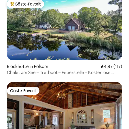
Gäste-Favorit
Beliebter Gäste-Favorit.
Blockhütte in Folsom
Durchschnittl
4,97 (117)
Chalet am See – Tretboot – Feuerstelle – Kostenlose
Reinigung
Gäste-Favorit
Gäste-Favorit