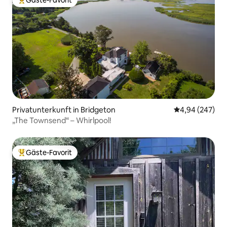
Gäste-Favorit
Beliebter Gäste-Favorit.
Privatunterkunft in Bridgeton
Durchschnittli
4,94 (247)
„The Townsend“ – Whirlpool!
Gäste-Favorit
Beliebter Gäste-Favorit.