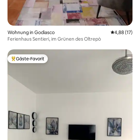
Wohnung in Godiasco
Durchschnitt
4,88 (17)
Ferienhaus Sentieri, im Grünen des Oltrepò
Gäste-Favorit
Beliebter Gäste-Favorit.