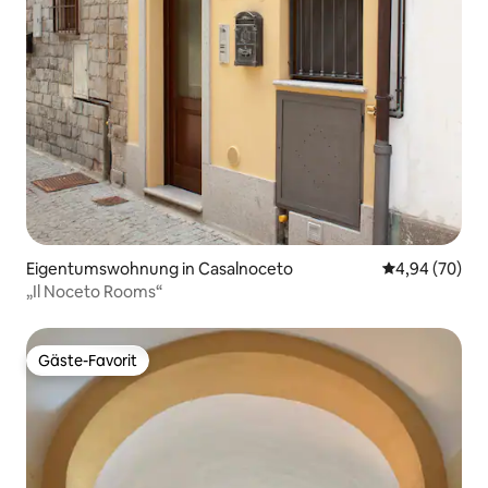
Eigentumswohnung in Casalnoceto
Durchschnittl
4,94 (70)
„Il Noceto Rooms“
Gäste-Favorit
Gäste-Favorit