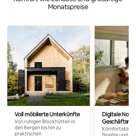
Monatspreise
Voll möblierte Unterkünfte
Digitale Noma
Geschäftsrei
Von ruhigen Blockhütten in
den Bergen bis hin zu
Komfortable Un
praktischen
flexible und o