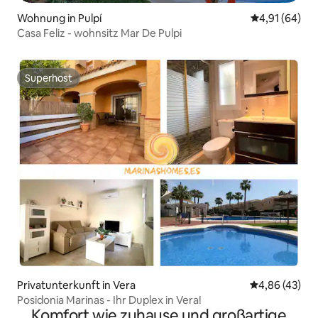
Wohnung in Pulpí
Durchschnitt
4,91 (64)
Casa Feliz - wohnsitz Mar De Pulpi
Superhost
Superhost
Privatunterkunft in Vera
Durchschnittl
4,86 (43)
Posidonia Marinas - Ihr Duplex in Vera!
Komfort wie zuhause und großartige