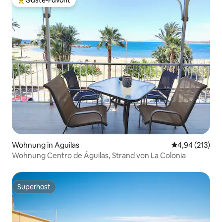
Gäste-Favorit
Beliebter Gäste-Favorit.
Wohnung in Aguilas
Durchschnittl
4,94 (213)
Wohnung Centro de Águilas, Strand von La Colonia
Superhost
Superhost