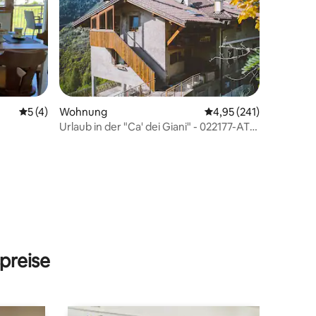
Durchschnittliche Bewertung: 5 von 5, 4 Bewertungen
5 (4)
Wohnung
Durchschnittliche Bew
4,95 (241)
Urlaub in der "Ca' dei Giani" - 022177-AT-
318190
52 Bewertungen
preise