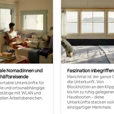
tale Nomad:innen und
Faszination inbegriffen
häftsreisende
Manchmal ist der ganze 
die Unterkunft. Von
rtable Unterkünfte für
Blockhütten an den Klip
ble und ortsunabhängige
bis hin zu ruhig gelegene
fstätige mit WLAN und
Hausbooten – diese
ellen Arbeitsbereichen.
Unterkünfte stecken voll
einzigartiger Merkmale.