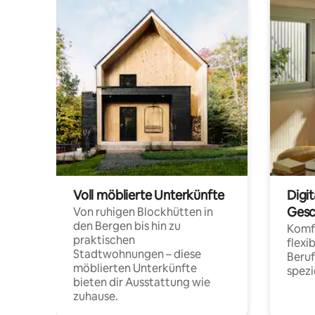
Voll möblierte Unterkünfte
Digi
Gesc
Von ruhigen Blockhütten in
den Bergen bis hin zu
Komfo
praktischen
flexi
Stadtwohnungen – diese
Beru
möblierten Unterkünfte
spezi
bieten dir Ausstattung wie
zuhause.