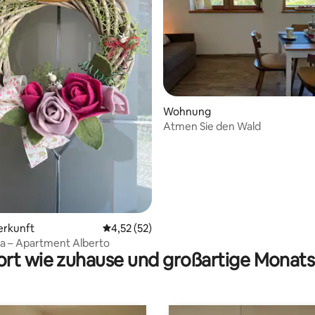
ertung: 4,75 von 5, 113 Bewertungen
Wohnung
Atmen Sie den Wald
erkunft
Durchschnittliche Bewertung: 4,52 von 5, 
4,52 (52)
na – Apartment Alberto
rt wie zuhause und großartige Monats