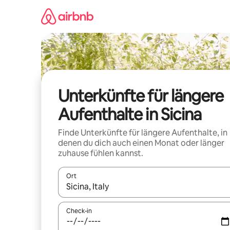
Zu
Inhalten
springen
Unterkünfte für längere
Aufenthalte in Sicina
Finde Unterkünfte für längere Aufenthalte, in
denen du dich auch einen Monat oder länger
zuhause fühlen kannst.
Ort
Wenn Ergebnisse verfügbar sind, navigiere mit d
Check-in