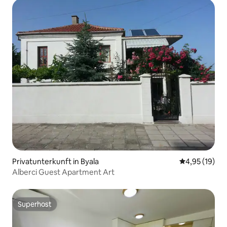
Privatunterkunft in Byala
Durchschnitt
4,95 (19)
Alberci Guest Apartment Art
Superhost
Superhost