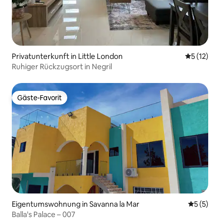
Privatunterkunft in Little London
Durchschn
5 (12)
Ruhiger Rückzugsort in Negril
Gäste-Favorit
Gäste-Favorit
Eigentumswohnung in Savanna la Mar
Durchsch
5 (5)
Balla's Palace – 007