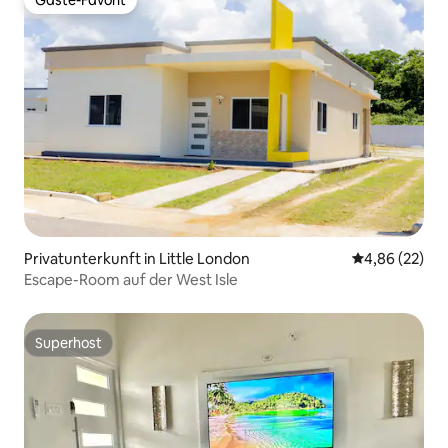
Gäste-Favorit
Gäste-Favorit
Privatunterkunft in Little London
Durchschnittl
4,86 (22)
Escape-Room auf der West Isle
Superhost
Superhost