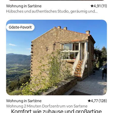
Wohnung in Sartène
Durchschnitt
4,91 (11)
Hübsches und authentisches Studio, geräumig und
optimiert
Gäste-Favorit
Gäste-Favorit
Wohnung in Sartène
Durchschnittl
4,77 (128)
Wohnung 2 Minuten Dorfzentrum von Sartene
Komfort wie zuhause und großartige