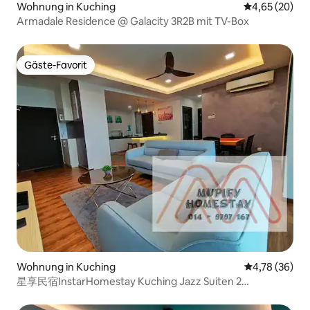
Wohnung in Kuching
Durchschnittl
4,65 (20)
Armadale Residence @ Galacity 3R2B mit TV-Box
Gäste-Favorit
Gäste-Favorit
Wohnung in Kuching
Durchschnitt
4,78 (36)
星享民宿InstarHomestay Kuching Jazz Suiten 2
Lebendigkeit2