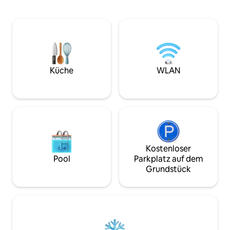
Bettdecken 4. 55-Zoll-Smart-TV mit
General Hospital 
EvPad3 5. Voll ausgestattete Küche mit
Timberland Medic
Dunstabzugshaube, Reis herd und
Einkaufszentrum 
Mikrowelle. 6. Handtücher werden
zum Einkaufszent
bereitgestellt 7. Vollständige
km zum Einkaufsz
Grundausstattung wie Shampoo,
5,70 km zum inter
Taschentücher, Toilettenpapier. 8. Blick
Kuching Die oben genannte Entfernung
auf die Stadt. Mit Blick auf den Flughafen
wird mit dem Auto
Küche
WLAN
9. Fabreeze und Dettol Spray nach
empfehlen dringe
jedem Check-out
Auto zu erreichen 
Kostenloser
Pool
Parkplatz auf dem
Grundstück