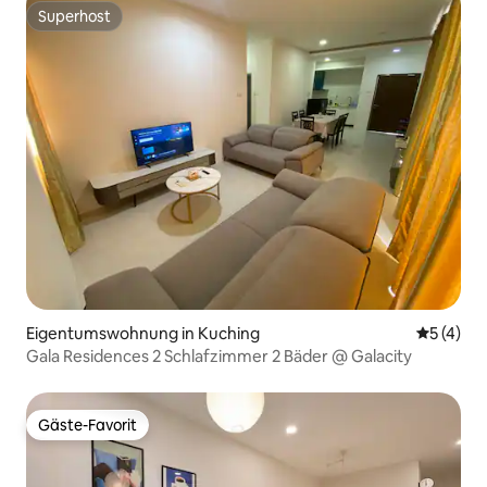
Superhost
Superhost
Eigentumswohnung in Kuching
Durchsch
5 (4)
Gala Residences 2 Schlafzimmer 2 Bäder @ Galacity
Gäste-Favorit
Gäste-Favorit