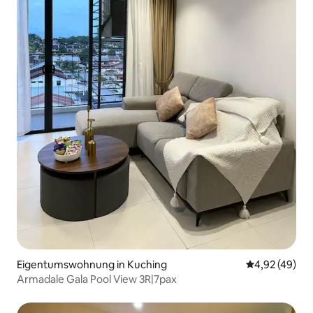
Eigentumswohnung in Kuching
Durchschnittl
4,92 (49)
Armadale Gala Pool View 3R|7pax