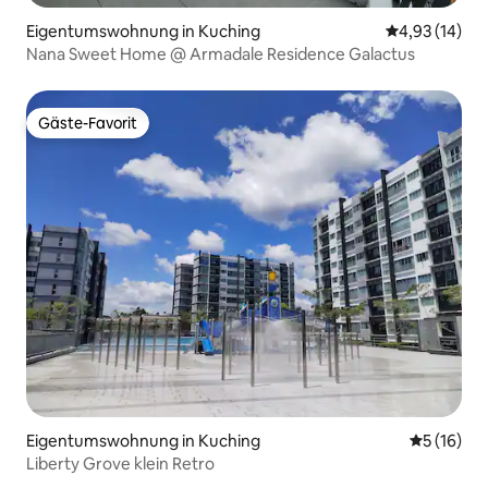
Eigentumswohnung in Kuching
Durchschnitt
4,93 (14)
Nana Sweet Home @ Armadale Residence Galactus
Gäste-Favorit
Gäste-Favorit
Eigentumswohnung in Kuching
Durchschn
5 (16)
Liberty Grove klein Retro