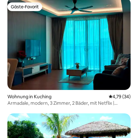
Gäste-Favorit
Gäste-Favorit
Wohnung in Kuching
Durchschnitt
4,79 (34)
Armadale, modern, 3 Zimmer, 2 Bäder, mit Netflix |
8 Personen @YPM52