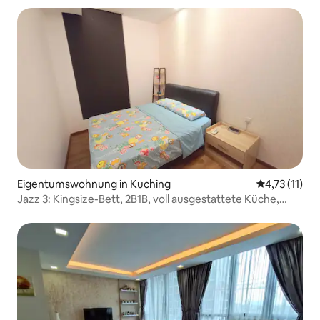
Eigentumswohnung in Kuching
Durchschnitt
4,73 (11)
Jazz 3: Kingsize-Bett, 2B1B, voll ausgestattete Küche,
Pooh-Motto