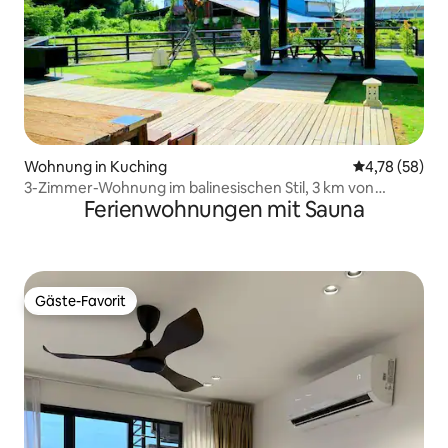
Wohnung in Kuching
Durchschnitt
4,78 (58)
3-Zimmer-Wohnung im balinesischen Stil, 3 km von
Ferienwohnungen mit Sauna
VivaCity entfernt
Gäste-Favorit
Gäste-Favorit