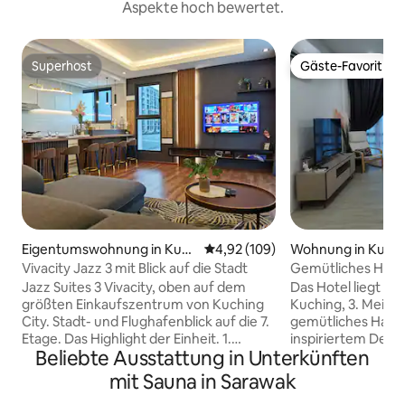
Aspekte hoch bewertet.
Superhost
Gäste-Favorit
Superhost
Gäste-Favorit
Eigentumswohnung in Kuch
Durchschnittliche Bewertung: 4
4,92 (109)
Wohnung in Kuch
ing
Vivacity Jazz 3 mit Blick auf die Stadt
Gemütliches Haus
Jazz Suites 3 Vivacity, oben auf dem
Das Hotel liegt im
größten Einkaufszentrum von Kuching
Kuching, 3. Meile. 
City. Stadt- und Flughafenblick auf die 7.
gemütliches Haus 
Etage. Das Highlight der Einheit. 1.
inspiriertem Desig
Beliebte Ausstattung in Unterkünften
Kuckuckswasserreiniger 2.
der Nähe von Eink
Wäschetrockner 3. Bequeme
Restaurants, Kra
mit Sauna in Sarawak
Bettwäsche, Frühling matratzen mit
Market usw. 3,60 km zum Sarawak