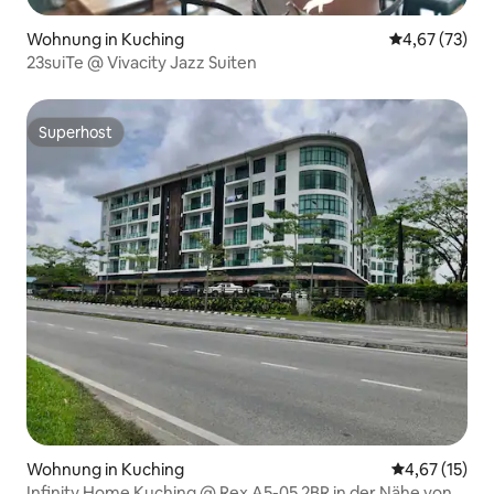
Wohnung in Kuching
Durchschnitt
4,67 (73)
23suiTe @ Vivacity Jazz Suiten
Superhost
Superhost
Wohnung in Kuching
Durchschnitt
4,67 (15)
Infinity Home Kuching @ Rex A5-05 2BR in der Nähe von