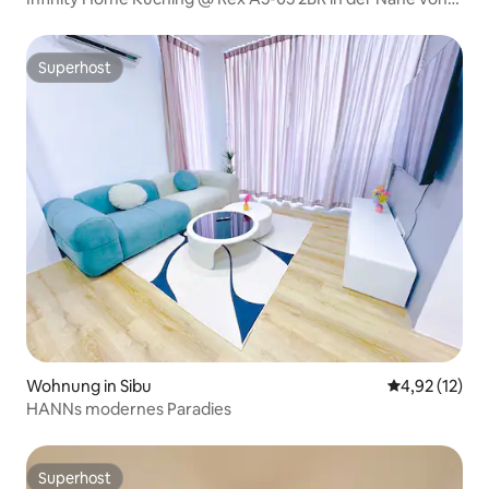
KPJ
Superhost
Superhost
Wohnung in Sibu
Durchschnitt
4,92 (12)
HANNs modernes Paradies
Superhost
Superhost