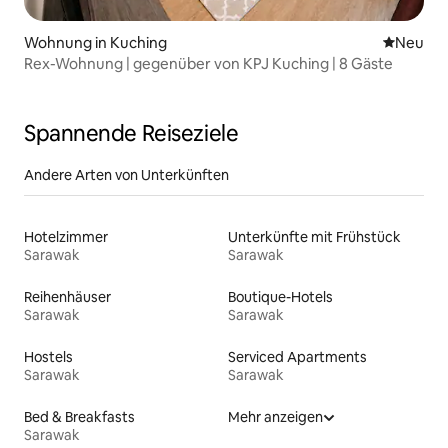
Wohnung in Kuching
Neue Unt
Neu
Rex-Wohnung | gegenüber von KPJ Kuching | 8 Gäste
Spannende Reiseziele
Andere Arten von Unterkünften
Hotelzimmer
Unterkünfte mit Frühstück
Sarawak
Sarawak
Reihenhäuser
Boutique-Hotels
Sarawak
Sarawak
Hostels
Serviced Apartments
Sarawak
Sarawak
Bed & Breakfasts
Mehr anzeigen
Sarawak