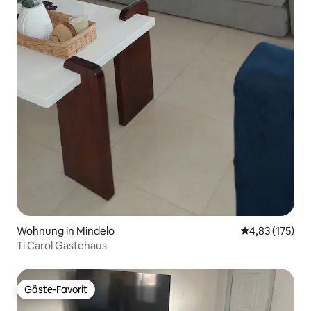
Wohnung in Mindelo
Durchschnittl
4,83 (175)
Ti Carol Gästehaus
Gäste-Favorit
Gäste-Favorit