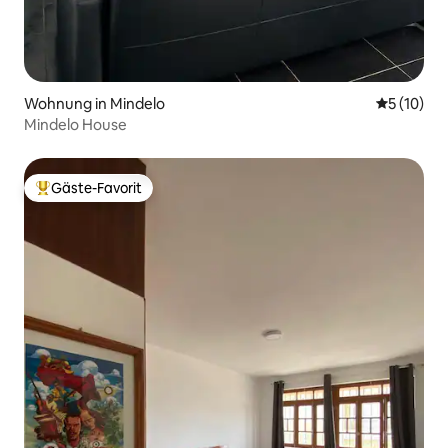
Wohnung in Mindelo
Durchschn
5 (10)
Mindelo House
Gäste-Favorit
Beliebter Gäste-Favorit.