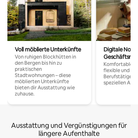
Voll möblierte Unterkünfte
Digitale Noma
Geschäftsrei
Von ruhigen Blockhütten in
den Bergen bis hin zu
Komfortable Un
praktischen
flexible und o
Stadtwohnungen – diese
Berufstätige 
möblierten Unterkünfte
speziellen Arbe
bieten dir Ausstattung wie
zuhause.
Ausstattung und Vergünstigungen für
längere Aufenthalte