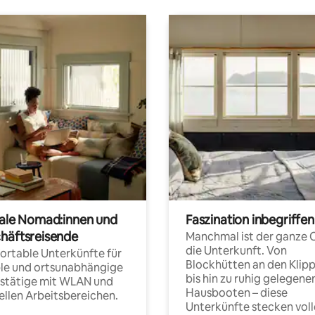
tale Nomad:innen und
Faszination inbegriffen
häftsreisende
Manchmal ist der ganze 
die Unterkunft. Von
rtable Unterkünfte für
Blockhütten an den Klip
ble und ortsunabhängige
bis hin zu ruhig gelegene
fstätige mit WLAN und
Hausbooten – diese
ellen Arbeitsbereichen.
Unterkünfte stecken voll