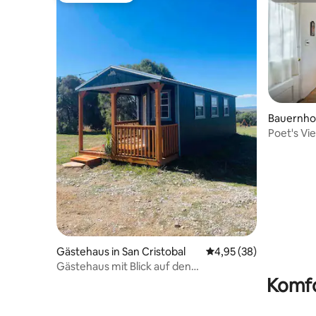
Bauernhof
Poet's Vi
Saunen
Gästehaus in San Cristobal
Durchschnittliche Bew
4,95 (38)
Gästehaus mit Blick auf den
Sternenhimmel und den
Komfo
Sonnenuntergang