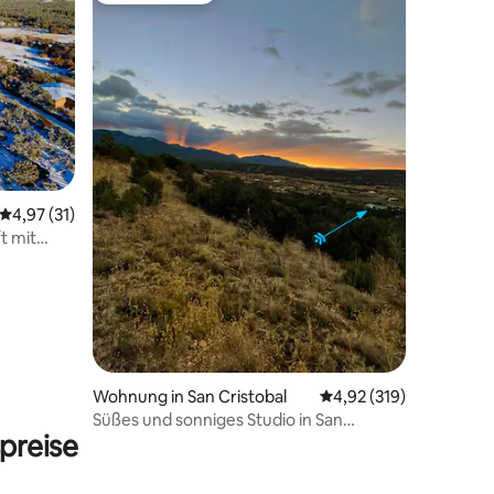
01 Bewertungen
Durchschnittliche Bewertung: 4,97 von 5, 31 Bewertungen
4,97 (31)
t mit
Wohnung in San Cristobal
Durchschnittliche Bew
4,92 (319)
Süßes und sonniges Studio in San
preise
Cristobal