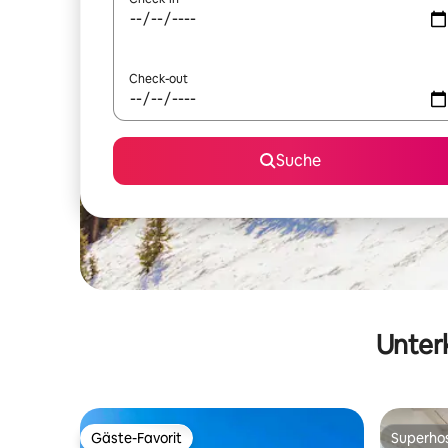
Check-out
Suche
Unterk
Gäste-Favorit
Superho
Gäste-Favorit
Superho