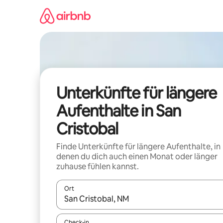
Zu
Inhalten
springen
Unterkünfte für längere
Aufenthalte in San
Cristobal
Finde Unterkünfte für längere Aufenthalte, in
denen du dich auch einen Monat oder länger
zuhause fühlen kannst.
Ort
Wenn Ergebnisse verfügbar sind, navigiere mit d
Check-in