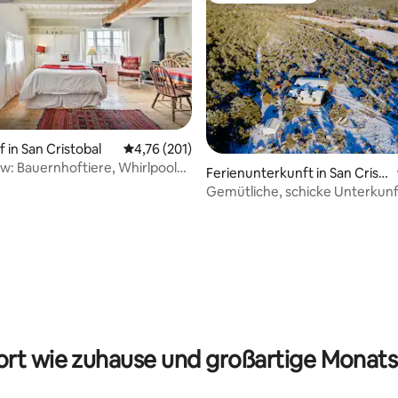
 in San Cristobal
Durchschnittliche Bewertung: 4,76 von 5, 2
4,76 (201)
ew: Bauernhoftiere, Whirlpools,
Ferienunterkunft in San Crist
obal
Gemütliche, schicke Unterkunf
Bergblick: Taos
ertung: 4,95 von 5, 38 Bewertungen
rt wie zuhause und großartige Monats