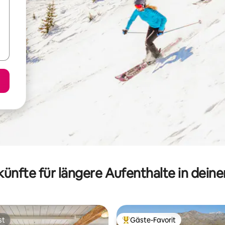
ünfte für längere Aufenthalte in dein
st
Gäste-Favorit
st
Beliebter Gäste-Favorit.