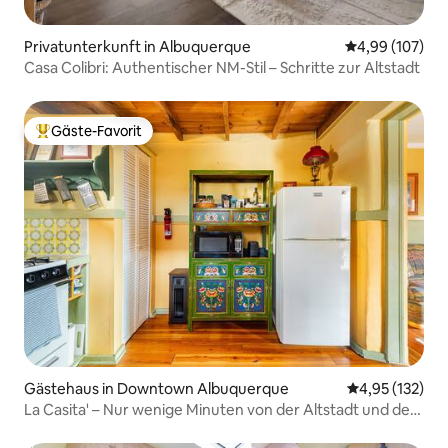
Privatunterkunft in Albuquerque
Durchschnittli
4,99 (107)
Casa Colibri: Authentischer NM-Stil – Schritte zur Altstadt
Gäste-Favorit
Beliebter Gäste-Favorit.
Gästehaus in Downtown Albuquerque
Durchschnittl
4,95 (132)
La Casita' – Nur wenige Minuten von der Altstadt und der
Innenstadt entfernt!