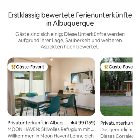
Erstklassig bewertete Ferienunterkünfte
in Albuquerque
Gäste sind sich einig: Diese Unterkünfte werden
aufgrund ihrer Lage, Sauberkeit und weiteren
Aspekten hoch bewertet.
Gäste-Favorit
Gäste-Favorit
Beliebter Gäste-Favorit.
Beliebter Gäste-F
Privatunterkunft in Albuque
Durchschnittliche Bewertung: 4
4,99 (159)
Privatunterkunft i
rque
s
MOON HAVEN: Stilvolles Refugium mit 2
Das gemütliche Co
Schlafzimmern und Terrasse
Willkommen in Moon Haven! Lehne dich
Dieses Corrales Ca