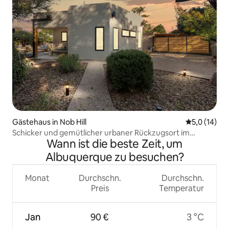
Gästehaus in Nob Hill
Durchschnit
5,0 (14)
Schicker und gemütlicher urbaner Rückzugsort im
Wann ist die beste Zeit, um
Herzen von Nob Hill
Albuquerque zu besuchen?
Monat
Durchschn.
Durchschn.
Preis
Temperatur
Jan
90 €
3 °C