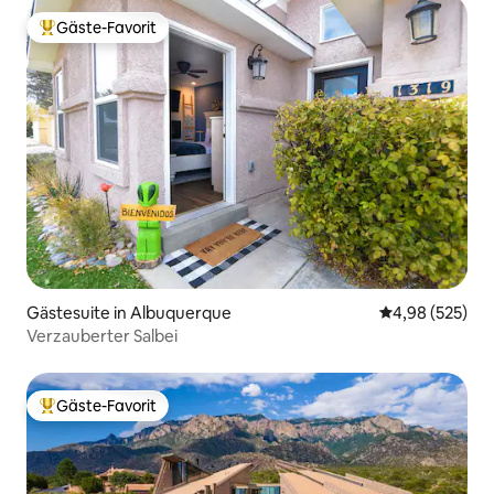
Gäste-Favorit
Beliebter Gäste-Favorit.
Gästesuite in Albuquerque
Durchschnittli
4,98 (525)
Verzauberter Salbei
Gäste-Favorit
Beliebter Gäste-Favorit.