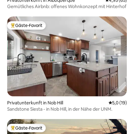
Privatunterkunft in Albuquerque
Durchschnittl
4,95 (65)
Gemütliches Airbnb: offenes Wohnkonzept mit Hinterhof
Gäste-Favorit
Beliebter Gäste-Favorit.
Privatunterkunft in Nob Hill
Durchschnit
5,0 (19)
Sandstone Siesta - in Nob Hill, in der Nähe der UNM.
Gäste-Favorit
Beliebter Gäste-Favorit.