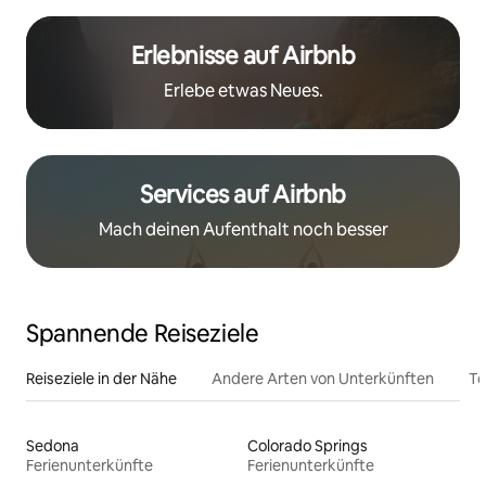
Erlebnisse auf Airbnb
Erlebe etwas Neues.
Services auf Airbnb
Mach deinen Aufenthalt noch besser
Spannende Reiseziele
Reiseziele in der Nähe
Andere Arten von Unterkünften
To
Sedona
Colorado Springs
Ferienunterkünfte
Ferienunterkünfte